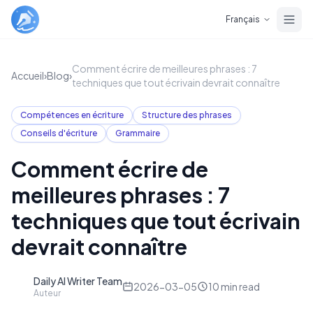
Skip to main content
Français
Comment écrire de meilleures phrases : 7
Accueil
›
Blog
›
techniques que tout écrivain devrait connaître
Compétences en écriture
Structure des phrases
Conseils d'écriture
Grammaire
Comment écrire de
meilleures phrases : 7
techniques que tout écrivain
devrait connaître
Daily AI Writer Team
D
2026-03-05
10
min read
Auteur