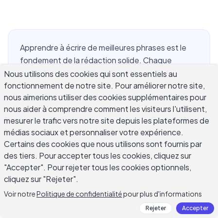
Apprendre à écrire de meilleures phrases est le
fondement de la rédaction solide. Chaque
paragraphe puissant, chaque argument
Nous utilisons des cookies qui sont essentiels au
fonctionnement de notre site. Pour améliorer notre site,
convaincant et chaque histoire mémorable
nous aimerions utiliser des cookies supplémentaires pour
commence par des phrases qui fonctionnent.
nous aider à comprendre comment les visiteurs l'utilisent,
Une bonne phrase est claire, intentionnelle et
mesurer le trafic vers notre site depuis les plateformes de
facile à lire : elle fait progresser le lecteur sans le
médias sociaux et personnaliser votre expérience.
forcer à décoder ce que vous aviez l'intention de
Certains des cookies que nous utilisons sont fournis par
dire. Que vous rédigiez un email, que vous écriviez
des tiers. Pour accepter tous les cookies, cliquez sur
un article de blog ou que vous travailliez sur un
"Accepter". Pour rejeter tous les cookies optionnels,
roman, l'amélioration de votre construction de
cliquez sur "Rejeter".
phrases rendra tout ce que vous écrivez plus
Voir notre
Politique de confidentialité
pour plus d'informations
efficace. Ce guide couvre les techniques
Rejeter
Accepter
pratiques que les écrivains utilisent pour