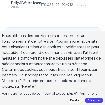
Daily AI Writer Team
D
2026-07-02
12
min read
Auteur
Nous utilisons des cookies qui sont essentiels au
Les avantages des outils d'écriture avec l'IA vont
fonctionnement de notre site. Pour améliorer notre site,
bien au-delà de brouillons plus rapides. Pour les
nous aimerions utiliser des cookies supplémentaires pour
professionnels qui jonglent avec les e-mails des
nous aider à comprendre comment les visiteurs l'utilisent,
clients, les étudiants qui courent contre la
mesurer le trafic vers notre site depuis les plateformes de
montre, les marketers qui produisent du contenu
médias sociaux et personnaliser votre expérience.
à grande échelle, et les petites équipes sans
Certains des cookies que nous utilisons sont fournis par
rédacteur dédié, les outils d'écriture avec l'IA
des tiers. Pour accepter tous les cookies, cliquez sur
réduisent l'écart entre une page blanche et un
"Accepter". Pour rejeter tous les cookies optionnels,
brouillon terminé tout en maintenant une qualité
cliquez sur "Rejeter".
constante sur un volume de travail croissant. Ce
Voir notre
Politique de confidentialité
pour plus d'informations
guide couvre où les outils d'écriture avec l'IA
Rejeter
Accepter
livrent le retour le plus clair, comment différents