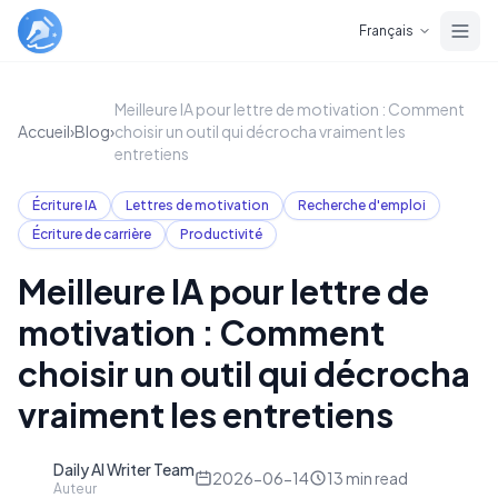
Skip to main content
Français
Meilleure IA pour lettre de motivation : Comment
Accueil
›
Blog
›
choisir un outil qui décrocha vraiment les
entretiens
Écriture IA
Lettres de motivation
Recherche d'emploi
Écriture de carrière
Productivité
Meilleure IA pour lettre de
motivation : Comment
choisir un outil qui décrocha
vraiment les entretiens
Daily AI Writer Team
D
2026-06-14
13
min read
Auteur