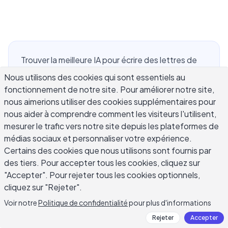
Trouver la meilleure IA pour écrire des lettres de
motivation se résume à une seule question : la
Nous utilisons des cookies qui sont essentiels au
sortie semble-t-elle comme si une vraie personne
fonctionnement de notre site. Pour améliorer notre site,
avait postulé, ou comme un modèle avec un nom
nous aimerions utiliser des cookies supplémentaires pour
interchangé ? Les lettres de motivation
nous aider à comprendre comment les visiteurs l'utilisent,
mesurer le trafic vers notre site depuis les plateformes de
génériques sont rapides à générer et tout aussi
médias sociaux et personnaliser votre expérience.
rapides à rejeter. Les lettres qui décrochent des
Certains des cookies que nous utilisons sont fournis par
entretiens sont spécifiques, ancrées dans une
des tiers. Pour accepter tous les cookies, cliquez sur
vraie expérience, et écrites dans une voix qui
"Accepter". Pour rejeter tous les cookies optionnels,
correspond au candidat. Ce guide couvre ce qu'il
cliquez sur "Rejeter".
faut rechercher dans un outil IA pour lettre de
Voir notre
Politique de confidentialité
pour plus d'informations
motivation, pourquoi la plupart des résultats par
défaut échouent, comment comparer les options
Rejeter
Accepter