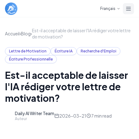
Skip to main content
Français
Est-il acceptable de laisser l'IA rédiger votre lettre
Accueil
›
Blog
›
de motivation?
Lettre de Motivation
Écriture IA
Recherche d'Emploi
Écriture Professionnelle
Est-il acceptable de laisser
l'IA rédiger votre lettre de
motivation?
Daily AI Writer Team
D
2026-03-21
7
min read
Auteur