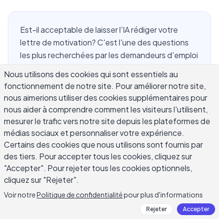
Est-il acceptable de laisser l'IA rédiger votre
lettre de motivation? C'est l'une des questions
les plus recherchées par les demandeurs d'emploi
en ce moment, et la réponse dépend
Nous utilisons des cookies qui sont essentiels au
entièrement de la façon dont vous l'utilisez. Faire
fonctionnement de notre site. Pour améliorer notre site,
générer une lettre par l'IA de zéro et l'envoyer
nous aimerions utiliser des cookies supplémentaires pour
inchangée est très différent d'utiliser l'IA pour
nous aider à comprendre comment les visiteurs l'utilisent,
affiner un brouillon que vous avez déjà écrit vous-
mesurer le trafic vers notre site depuis les plateformes de
même. Ce guide couvre ce que l'IA fait bien dans
médias sociaux et personnaliser votre expérience.
les lettres de motivation, où elle échoue
Certains des cookies que nous utilisons sont fournis par
des tiers. Pour accepter tous les cookies, cliquez sur
régulièrement et comment l'utiliser pour que
"Accepter". Pour rejeter tous les cookies optionnels,
votre candidature se démarque vraiment.
cliquez sur "Rejeter".
L'histoire que vous racontez doit toujours venir de
vous – l'IA est un outil de rédaction, pas un nègre
Voir notre
Politique de confidentialité
pour plus d'informations
pour votre parcours professionnel.
Rejeter
Accepter