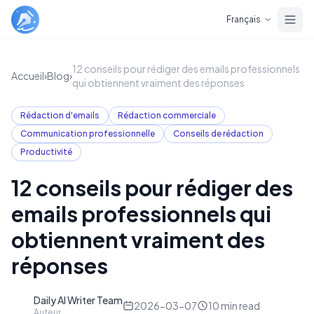
Skip to main content
Français
12 conseils pour rédiger des emails professionnels
Accueil
›
Blog
›
qui obtiennent vraiment des réponses
Rédaction d'emails
Rédaction commerciale
Communication professionnelle
Conseils de rédaction
Productivité
12 conseils pour rédiger des
emails professionnels qui
obtiennent vraiment des
réponses
Daily AI Writer Team
D
2026-03-07
10
min read
Auteur