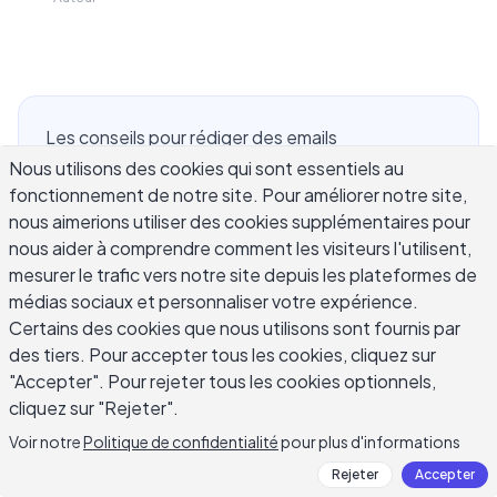
Les conseils pour rédiger des emails
professionnels sont plus importants que la
Nous utilisons des cookies qui sont essentiels au
fonctionnement de notre site. Pour améliorer notre site,
plupart des gens ne le pensent. Le professionnel
nous aimerions utiliser des cookies supplémentaires pour
moyen reçoit plus de 120 emails par jour et
nous aider à comprendre comment les visiteurs l'utilisent,
répond à moins de la moitié. Si vos emails ne sont
mesurer le trafic vers notre site depuis les plateformes de
pas clairs, concis et bien structurés, ils sont
médias sociaux et personnaliser votre expérience.
ignorés, retardés ou mal compris. Que vous
Certains des cookies que nous utilisons sont fournis par
contactiez un client, fassiez un suivi sur une
des tiers. Pour accepter tous les cookies, cliquez sur
proposition ou communiquiez entre les équipes, la
"Accepter". Pour rejeter tous les cookies optionnels,
façon dont vous rédigez vos emails façonne la
cliquez sur "Rejeter".
perception de votre compétence. Ce guide
Voir notre
Politique de confidentialité
pour plus d'informations
couvre 12 techniques pratiques et éprouvées
Rejeter
Accepter
pour vous aider à rédiger des emails