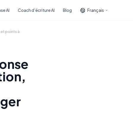
se AI
Coach d'écriture AI
Blog
Français
 et points à
ponse
tion,
ager