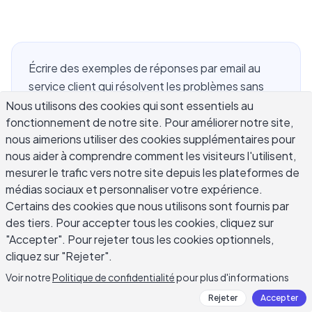
Écrire des exemples de réponses par email au
service client qui résolvent les problèmes sans
sembler préfabriqués est plus difficile qu'il n'y
Nous utilisons des cookies qui sont essentiels au
fonctionnement de notre site. Pour améliorer notre site,
paraît. La plupart des équipes d'assistance ont un
nous aimerions utiliser des cookies supplémentaires pour
dossier de modèles qui avaient du sens quand ils
nous aider à comprendre comment les visiteurs l'utilisent,
ont été écrits, mais qui semblent maintenant
mesurer le trafic vers notre site depuis les plateformes de
froids et évasifs pour tous ceux qui les reçoivent.
médias sociaux et personnaliser votre expérience.
Que vous gériez une plainte concernant une
Certains des cookies que nous utilisons sont fournis par
commande retardée, un différend de facturation,
des tiers. Pour accepter tous les cookies, cliquez sur
un défaut de produit ou un bug qui a frustré un
"Accepter". Pour rejeter tous les cookies optionnels,
client payant pendant trois jours, la qualité de
cliquez sur "Rejeter".
votre réponse détermine si ce client reste ou s'en
Voir notre
Politique de confidentialité
pour plus d'informations
va. Ce guide couvre les réponses par email au
Rejeter
Accepter
service client éprouvées dans les catégories