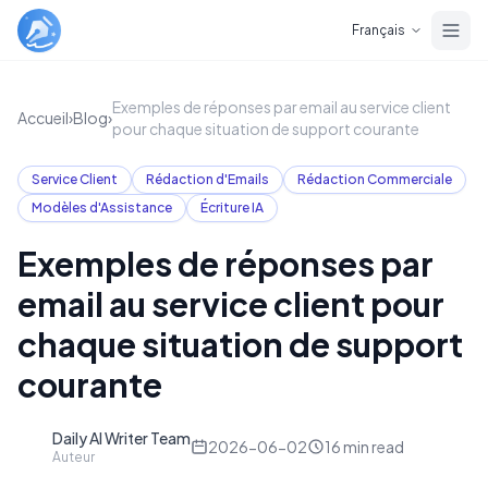
Skip to main content
Français
Exemples de réponses par email au service client
Accueil
›
Blog
›
pour chaque situation de support courante
Service Client
Rédaction d'Emails
Rédaction Commerciale
Modèles d'Assistance
Écriture IA
Exemples de réponses par
email au service client pour
chaque situation de support
courante
Daily AI Writer Team
D
2026-06-02
16
min read
Auteur