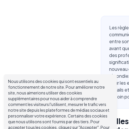
Les règle
communica
entre son
avant que
des prof
significa
nouveau c
répondie
Nous utilisons des cookies qui sont essentiels au
pour les 
fonctionnement de notre site. Pour améliorer notre
détails e
site, nous aimerions utiliser des cookies
besoin po
supplémentaires pour nous aider à comprendre
comment les visiteurs l'utilisent, mesurer le trafic vers
notre site depuis les plateformes de médias sociaux et
personnaliser votre expérience. Certains des cookies
Quelles
que nous utilisons sont fournis par des tiers. Pour
accepter tous les cookies, cliquez sur "Accepter". Pour