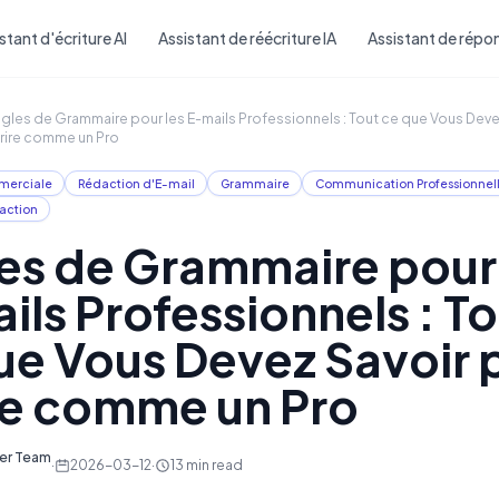
Skip to main content
stant d'écriture AI
Assistant de réécriture IA
Assistant de répon
gles de Grammaire pour les E-mails Professionnels : Tout ce que Vous Deve
rire comme un Pro
merciale
Rédaction d'E-mail
Grammaire
Communication Professionnel
action
es de Grammaire pour 
ils Professionnels : T
ue Vous Devez Savoir 
re comme un Pro
ter Team
·
2026-03-12
·
13
min read