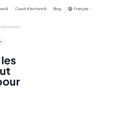
se AI
Coach d'écriture AI
Blog
Français
z Savoir pour
le
les
out
pour