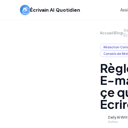
Écrivain AI Quotidien
Assi
Rè
Accueil
›
Blog
›
Éc
Rédaction Com
Conseils de Réd
Règl
E-ma
ce q
Écri
Daily AI Wri
D
Auteur