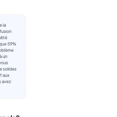
e la
fusion
lité
t que 59%
roblème
à un
 vous
e solides
f aux
s avez