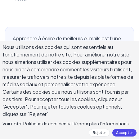
Apprendre à écrire de meilleurs e-mails est l'une
des compétences de communication les plus
Nous utilisons des cookies qui sont essentiels au
fonctionnement de notre site. Pour améliorer notre site,
pratiques que vous puissiez développer. Le
nous aimerions utiliser des cookies supplémentaires pour
professionnel moyen passe environ 28 % de sa
nous aider à comprendre comment les visiteurs l'utilisent,
journée de travail sur les e-mails, selon McKinsey
mesurer le trafic vers notre site depuis les plateformes de
— cela représente plus de deux heures par jour.
médias sociaux et personnaliser votre expérience.
Pourtant, la plupart des gens n'ont jamais reçu de
Certains des cookies que nous utilisons sont fournis par
formation officielle sur la rédaction d'e-mails. Ils
des tiers. Pour accepter tous les cookies, cliquez sur
ont développé des habitudes par essais et
"Accepter". Pour rejeter tous les cookies optionnels,
erreurs, en empruntant des modèles à leurs
cliquez sur "Rejeter".
collègues ou en copiant ce qui semblait
Voir notre
Politique de confidentialité
pour plus d'informations
professionnel. Le résultat est des boîtes de
Rejeter
Accepter
réception remplies de messages qui sont trop