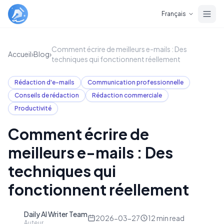
Skip to main content
Français
Comment écrire de meilleurs e-mails : Des
Accueil
›
Blog
›
techniques qui fonctionnent réellement
Rédaction d'e-mails
Communication professionnelle
Conseils de rédaction
Rédaction commerciale
Productivité
Comment écrire de
meilleurs e-mails : Des
techniques qui
fonctionnent réellement
Daily AI Writer Team
D
2026-03-27
12
min read
Auteur