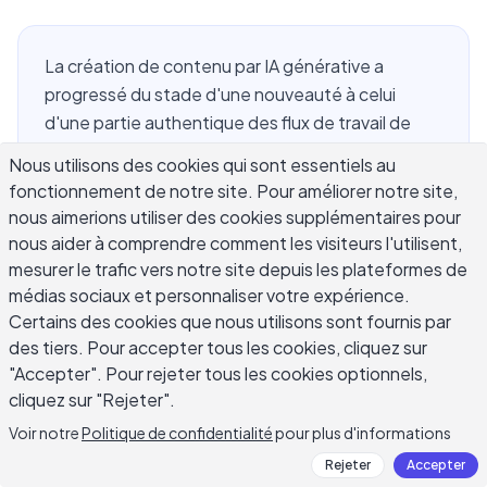
La création de contenu par IA générative a
progressé du stade d'une nouveauté à celui
d'une partie authentique des flux de travail de
nombreux rédacteurs. Que vous soyez un
Nous utilisons des cookies qui sont essentiels au
blogueur tentant de publier plus régulièrement,
fonctionnement de notre site. Pour améliorer notre site,
un spécialiste du marketing gérant plusieurs
nous aimerions utiliser des cookies supplémentaires pour
comptes ou un pigiste jonglant avec les délais, les
nous aider à comprendre comment les visiteurs l'utilisent,
outils d'écriture par IA peuvent vous alléger la
mesurer le trafic vers notre site depuis les plateformes de
charge. Mais ils comportent de véritables
médias sociaux et personnaliser votre expérience.
compromis, et comprendre ces compromis est ce
Certains des cookies que nous utilisons sont fournis par
des tiers. Pour accepter tous les cookies, cliquez sur
qui sépare les rédacteurs qui tirent une véritable
"Accepter". Pour rejeter tous les cookies optionnels,
valeur de l'IA de ceux qui se retrouvent avec du
cliquez sur "Rejeter".
contenu générique et oubliable. Ce guide démêle
le fonctionnement de l'IA générative pour la
Voir notre
Politique de confidentialité
pour plus d'informations
rédaction de contenu, ses domaines de force et
Rejeter
Accepter