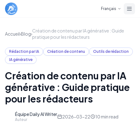
Skip to main content
Français
Création de contenu par IA générative : Guide
Accueil
›
Blog
›
pratique pour les rédacteurs
Rédaction par IA
Création de contenu
Outils de rédaction
IA générative
Création de contenu par IA
générative : Guide pratique
pour les rédacteurs
Équipe Daily AI Writer
D
2026-03-22
10
min read
Auteur