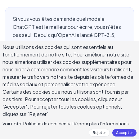
Si vous vous êtes demandé quel modèle
ChatGPT est le meilleur pour écrire, vous n'êtes
pas seul. Depuis qu'OpenAI a lancé GPT-3.5,
GPT-4, GPT-4o et la série o1 orientée vers le
Nous utilisons des cookies qui sont essentiels au
raisonnement, les écrivains font face à un
fonctionnement de notre site. Pour améliorer notre site,
véritable choix : quel modèle produit une meilleure
nous aimerions utiliser des cookies supplémentaires pour
prose, gère les briefs créatifs et maintient un ton
nous aider à comprendre comment les visiteurs l'utilisent,
cohérent? La réponse dépend de votre tâche,
mesurer le trafic vers notre site depuis les plateformes de
mais pour la plupart des besoins d'écriture
médias sociaux et personnaliser votre expérience.
quotidiens, GPT-4o est le favori clair. Ce guide
Certains des cookies que nous utilisons sont fournis par
des tiers. Pour accepter tous les cookies, cliquez sur
compare chaque modèle ChatGPT dans des
"Accepter". Pour rejeter tous les cookies optionnels,
scénarios d'écriture réels pour que vous puissiez
cliquez sur "Rejeter".
choisir le bon outil et cesser de vous interroger sur
votre configuration.
Voir notre
Politique de confidentialité
pour plus d'informations
Rejeter
Accepter