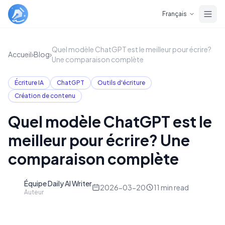
Skip to main content
Français
Quel modèle ChatGPT est le meilleur pour écrire?
Accueil
›
Blog
›
Une comparaison complète
Écriture IA
ChatGPT
Outils d'écriture
Création de contenu
Quel modèle ChatGPT est le
meilleur pour écrire? Une
comparaison complète
Équipe Daily AI Writer
D
2026-03-20
11
min read
Auteur