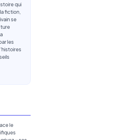
stoire qui
a fiction,
ivain se
iture
la
par les
'histoires
seils
ace le
cifiques
écrivez « ses