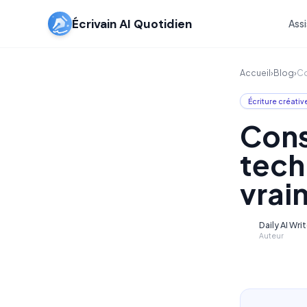
Écrivain AI Quotidien
Assi
Accueil
›
Blog
›
Co
Écriture créativ
Conse
tech
vrai
Daily AI Wri
D
Auteur