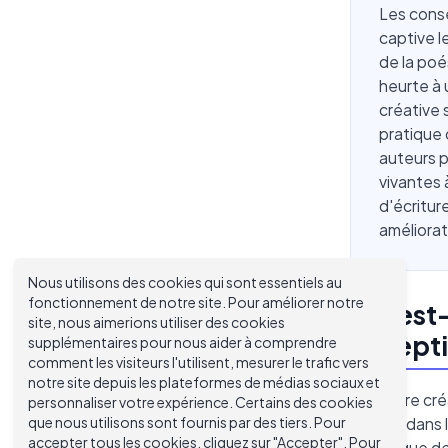
Les conse
captive le
de la poé
heurte à 
créative
pratique 
auteurs p
vivantes 
d'écritur
améliorat
Nous utilisons des cookies qui sont essentiels au
fonctionnement de notre site. Pour améliorer notre
Qu'est-
site, nous aimerions utiliser des cookies
excepti
supplémentaires pour nous aider à comprendre
comment les visiteurs l'utilisent, mesurer le trafic vers
notre site depuis les plateformes de médias sociaux et
L'écriture cr
personnaliser votre expérience. Certains des cookies
que nous utilisons sont fournis par des tiers. Pour
lecteur dans 
accepter tous les cookies, cliquez sur "Accepter". Pour
plutôt que de