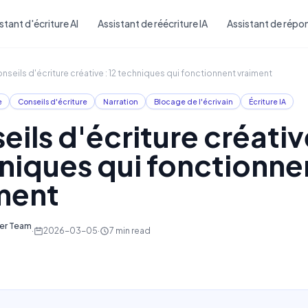
Skip to main content
stant d'écriture AI
Assistant de réécriture IA
Assistant de répon
nseils d'écriture créative : 12 techniques qui fonctionnent vraiment
e
Conseils d'écriture
Narration
Blocage de l'écrivain
Écriture IA
ils d'écriture créative
niques qui fonctionne
ment
ter Team
·
2026-03-05
·
7
min read