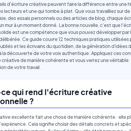
ils d'écriture créative peuvent faire la différence entre une hi
s lecteurs et une qui tombe à plat. Que vous travailliez sur de l
sie, des essais personnels ou des articles de blog, chaque écr
un mur à un moment donné. La bonne nouvelle, c'est que l'écr
 solide est une compétence que vous pouvez développer par 
délibérée. Ce guide couvre 12 techniques pratiques utilisées 
ubliés et les écrivains du quotidien, de la génération d'idées d
à la découverte de votre voix authentique. Appliquez ces con
e créative de manière cohérente et vous verrez une véritable
ion de votre travail.
ce qui rend l'écriture créative
onnelle ?
éative excellente fait une chose de manière cohérente : elle pl
l'expérience. Cela signifie choisir des détails concrets et spé
s généralités vagues. Au lieu d'écrire « elle était nerveuse », 