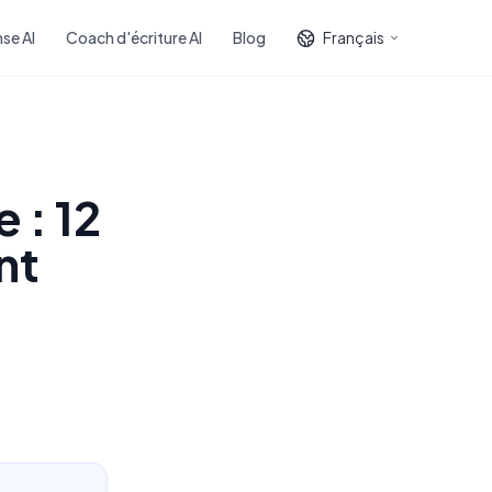
se AI
Coach d'écriture AI
Blog
Français
 : 12
nt