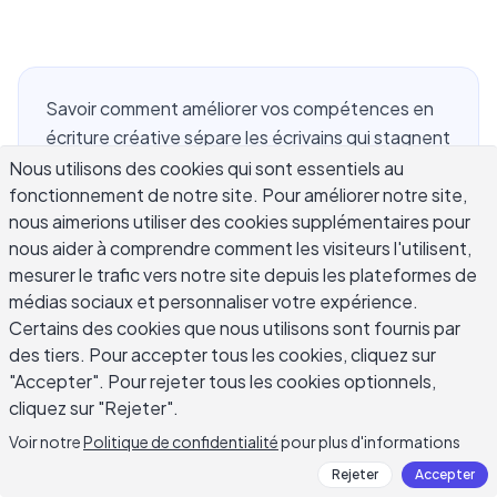
Savoir comment améliorer vos compétences en
écriture créative sépare les écrivains qui stagnent
de ceux qui continuent à progresser. Que vous
Nous utilisons des cookies qui sont essentiels au
fonctionnement de notre site. Pour améliorer notre site,
écriviez de la fiction, des essais personnels ou de
nous aimerions utiliser des cookies supplémentaires pour
la poésie, l'art répond à la pratique délibérée
nous aider à comprendre comment les visiteurs l'utilisent,
d'une manière que le talent brut seul ne peut pas
mesurer le trafic vers notre site depuis les plateformes de
prédire. Stephen King a écrit 2 000 mots par jour
médias sociaux et personnaliser votre expérience.
pendant des décennies avant de devenir l'auteur
Certains des cookies que nous utilisons sont fournis par
que la plupart des lecteurs connaissent. Cette
des tiers. Pour accepter tous les cookies, cliquez sur
cohérence est importante non pas parce que le
"Accepter". Pour rejeter tous les cookies optionnels,
volume garantit la qualité, mais parce que la
cliquez sur "Rejeter".
répétition vous force à affronter vos faiblesses et
Voir notre
Politique de confidentialité
pour plus d'informations
à les résoudre. Ce guide vous présente les
Rejeter
Accepter
techniques éprouvées que les écrivains