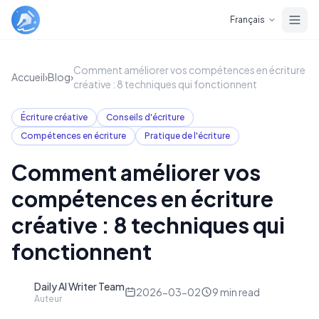
Skip to main content
Français
Comment améliorer vos compétences en écriture
Accueil
›
Blog
›
créative : 8 techniques qui fonctionnent
Écriture créative
Conseils d'écriture
Compétences en écriture
Pratique de l'écriture
Comment améliorer vos
compétences en écriture
créative : 8 techniques qui
fonctionnent
Daily AI Writer Team
D
2026-03-02
9
min read
Auteur