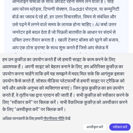
ऑनलाइन चर्चाओं के साथ अपडेट रहना समय लेने वाला है। चाहे
आप फोरम थ्रेड्स, टिप्पणी सेक्शन, Reddit पोस्ट्स, या कम्युनिटी
बोर्ड का जवाब दे रहे हों, हर उत्तर विचारशील, विषय से संबंधित और
उसे पढ़ने में लगने वाले समय के लायक होना चाहिए। AI चर्चा उत्तर
जनरेटर इसे बदल देता है जो पिछली बातचीत के आधार पर संदर्भ से
उचित उत्तर तैयार करता है। खाली टेक्स्ट बॉक्स को घूरने की बजाय,
आप एक ठोस ड्राफ्ट के साथ शुरू करते हैं जिसे आप सेकंड में
परिष्कृत कर सकते हैं। यह गाइड बताता है कि ये टूल्स कैसे काम
हम उन कुकीज़ का उपयोग करते हैं जो हमारी साइट के काम करने के लिए
करते हैं, वे क्या अच्छा करते हैं, और उन्हें इस तरह उपयोग कैसे करें कि
आवश्यक हैं। अपनी साइट को बेहतर बनाने के लिए, हम अतिरिक्त कुकीज़ का
आपके उत्तर रोबोटिक या जेनेरिक न लगें।
उपयोग करना चाहेंगे ताकि हमें यह समझने में मदद मिल सके कि आगंतुक इसका
उपयोग कैसे करते हैं, सोशल मीडिया प्लेटफार्मों से हमारी साइट पर ट्रैफ़िक को
मापें और आपके अनुभव को व्यक्तिगत बनाएं। जिन कुछ कुकीज़ का हम उपयोग
करते हैं, वे तृतीय पक्ष द्वारा प्रदान की जाती हैं। सभी कुकीज़ को स्वीकार करने के
AI चर्चा उत्तर जनरेटर क्या है और यह कैसे काम
लिए "स्वीकार करें" पर क्लिक करें। सभी वैकल्पिक कुकीज़ को अस्वीकार करने
करता है?
के लिए "अस्वीकृत करें" पर क्लिक करें।
अधिक जानकारी के लिए हमारी
गोपनीयता नीति
देखें
AI चर्चा उत्तर जनरेटर एक लेखन उपकरण है जो मौजूदा बातचीत थ्रेड को
अस्वीकृत करें
स्वीकार करें
पढ़ता है और एक प्रासंगिक, संदर्भ से उचित उत्तर तैयार करता है। आप मूल