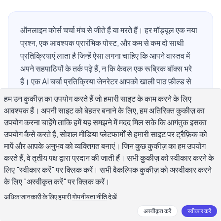
ऑनलाइन कोर्स चर्चा मंच से जीते हैं या मरते हैं। हर मॉड्यूल एक नया
प्रश्न, एक आवश्यक प्रारंभिक पोस्ट, और कम से कम दो साथी
प्रतिक्रियाएं लाता है जिन्हें ऐसा लगना चाहिए कि आपने वास्तव में
अपने सहपाठियों के तर्क पढ़े हैं, न कि केवल एक रूब्रिक बॉक्स भरे
हैं। एक AI चर्चा प्रतिक्रिया जेनरेटर आपको खाली पाठ फ़ील्ड से
आगे बढ़ने में मदद करता है, एक प्रतिक्रिया तैयार करके जो निर्धारित
हम उन कुकीज़ का उपयोग करते हैं जो हमारी साइट के काम करने के लिए
पढ़ने में निहित होती है और एक सहपाठी द्वारा उठाए गए विशिष्ट बिंदु में,
आवश्यक हैं। अपनी साइट को बेहतर बनाने के लिए, हम अतिरिक्त कुकीज़ का
इसलिए आप अपना समय विचारों को तीक्ष्ण करने में लगाते हैं न कि
उपयोग करना चाहेंगे ताकि हमें यह समझने में मदद मिल सके कि आगंतुक इसका
कर्सर को देखते हुए। यह मार्गदर्शन कवर करता है कि ये उपकरण कक्षा
उपयोग कैसे करते हैं, सोशल मीडिया प्लेटफार्मों से हमारी साइट पर ट्रैफ़िक को
चर्चा पोस्ट और साथी प्रतिक्रियाओं को कैसे संभालते हैं, और बिना
मापें और आपके अनुभव को व्यक्तिगत बनाएं। जिन कुछ कुकीज़ का हम उपयोग
करते हैं, वे तृतीय पक्ष द्वारा प्रदान की जाती हैं। सभी कुकीज़ को स्वीकार करने के
आपकी प्रतिक्रियाओं को सब कुछ समान दिखाए एक का उपयोग कैसे
लिए "स्वीकार करें" पर क्लिक करें। सभी वैकल्पिक कुकीज़ को अस्वीकार करने
करें।
के लिए "अस्वीकृत करें" पर क्लिक करें।
अधिक जानकारी के लिए हमारी
गोपनीयता नीति
देखें
कक्षा चर्चा के लिए AI चर्चा प्रतिक्रिया जेनरेटर क्या
अस्वीकृत करें
स्वीकार करें