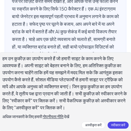
पेज पर विज़िट करते समय देखते हैं, और आपके पास उन्हें फॉलो करने
या स्क्रॉल करने के लिए सिर्फ 150 कैरेक्टर हैं। एक AI इंस्टाग्राम
बायो जेनरेटर इस महत्वपूर्ण पहली प्रभाव में अनुमान लगाने के काम को
हटाता है। सफेद पृष्ठ पर घूरने के बजाय, आप अपने बारे में या अपने
ब्रांड के बारे में बताते हैं और AI कुछ सेकंड में कई बायो विकल्प तैयार
करता है। चाहे आप एक छोटे व्यवसाय को चलाते हों, सामग्री बनाते
हों, या व्यक्तिगत ब्रांड बनाते हों, सही बायो प्रोफाइल विज़िटर्स को
वफादार फॉलोअर्स में परिवर्तित करता है। यह गाइड बिल्कुल कवर
हम उन कुकीज़ का उपयोग करते हैं जो हमारी साइट के काम करने के लिए
करता है कि प्रोफाइल बायो लिखने के लिए AI का उपयोग कैसे करें
आवश्यक हैं। अपनी साइट को बेहतर बनाने के लिए, हम अतिरिक्त कुकीज़ का
जो वास्तव में काम करता है।
उपयोग करना चाहेंगे ताकि हमें यह समझने में मदद मिल सके कि आगंतुक इसका
उपयोग कैसे करते हैं, सोशल मीडिया प्लेटफार्मों से हमारी साइट पर ट्रैफ़िक को
मापें और आपके अनुभव को व्यक्तिगत बनाएं। जिन कुछ कुकीज़ का हम उपयोग
करते हैं, वे तृतीय पक्ष द्वारा प्रदान की जाती हैं। सभी कुकीज़ को स्वीकार करने के
एक AI इंस्टाग्राम बायो जेनरेटर क्या है?
लिए "स्वीकार करें" पर क्लिक करें। सभी वैकल्पिक कुकीज़ को अस्वीकार करने
के लिए "अस्वीकृत करें" पर क्लिक करें।
इस तरह का टूल आपके इनपुट के आधार पर व्यक्तिगत बायो बनाने के लिए भाषा
अधिक जानकारी के लिए हमारी
गोपनीयता नीति
देखें
मॉडल का उपयोग करता है। आप अपने पेशे, विशेषज्ञता क्षेत्र, व्यक्तित्व और
अस्वीकृत करें
स्वीकार करें
लक्ष्य जैसी जानकारी प्रदान करते हैं, और AI कई प्रोफाइल बायो विकल्प तैयार