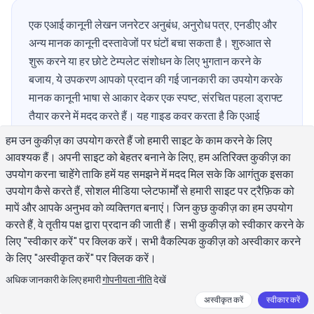
एक एआई कानूनी लेखन जनरेटर अनुबंध, अनुरोध पत्र, एनडीए और
अन्य मानक कानूनी दस्तावेजों पर घंटों बचा सकता है। शुरुआत से
शुरू करने या हर छोटे टेम्पलेट संशोधन के लिए भुगतान करने के
बजाय, ये उपकरण आपको प्रदान की गई जानकारी का उपयोग करके
मानक कानूनी भाषा से आकार देकर एक स्पष्ट, संरचित पहला ड्राफ्ट
तैयार करने में मदद करते हैं। यह गाइड कवर करता है कि एआई
कानूनी लेखन उपकरण क्या अच्छी तरह करते हैं, उनकी सीमाएं कहां
हम उन कुकीज़ का उपयोग करते हैं जो हमारी साइट के काम करने के लिए
हैं, और महत्वपूर्ण रूप से, कौन-सी स्थितियों में हमेशा लाइसेंसप्राप्त
आवश्यक हैं। अपनी साइट को बेहतर बनाने के लिए, हम अतिरिक्त कुकीज़ का
वकील की समीक्षा की आवश्यकता होती है, चाहे एआई ड्राफ्ट कितना
उपयोग करना चाहेंगे ताकि हमें यह समझने में मदद मिल सके कि आगंतुक इसका
भी पॉलिश क्यों न हो।
उपयोग कैसे करते हैं, सोशल मीडिया प्लेटफार्मों से हमारी साइट पर ट्रैफ़िक को
मापें और आपके अनुभव को व्यक्तिगत बनाएं। जिन कुछ कुकीज़ का हम उपयोग
करते हैं, वे तृतीय पक्ष द्वारा प्रदान की जाती हैं। सभी कुकीज़ को स्वीकार करने के
लिए "स्वीकार करें" पर क्लिक करें। सभी वैकल्पिक कुकीज़ को अस्वीकार करने
एआई कानूनी लेखन जनरेटर क्या है और यह क्या कर
के लिए "अस्वीकृत करें" पर क्लिक करें।
सकता है?
अधिक जानकारी के लिए हमारी
गोपनीयता नीति
देखें
अस्वीकृत करें
स्वीकार करें
एक एआई कानूनी लेखन जनरेटर सॉफ्टवेयर है जो भाषा मॉडल द्वारा प्रशिक्षित