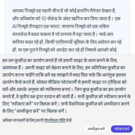
आपका रिज्यूमे वह पहली चीज है जो कोई हायरिंग मैनेजर देखता है,
और अधिकांश को 10 सेकंड के अंदर खारिज कर दिया जाता है। एक
AI रिज्यूमे रीराइटर एक सपाट, सामान्य रिज्यूमे को एक लक्षित
दस्तावेज़ में बदल सकता है जो वास्तव में पढ़ा जाता है। चाहे आप
करियर बदल रहे हों, किसी प्रतिस्पर्धी भूमिका के लिए आवेदन कर रहे
हों, या एक पुराने रिज्यूमे को अपडेट कर रहे हों जिससे आपको कोई
साक्षात्कार नहीं मिला, AI रिज्यूमे रीराइटर आपको कमजोर भाषा को
हम उन कुकीज़ का उपयोग करते हैं जो हमारी साइट के काम करने के लिए
ठीक करने, अपने प्रभाव कथनों को तेज करने, और विशिष्ट नौकरी
आवश्यक हैं। अपनी साइट को बेहतर बनाने के लिए, हम अतिरिक्त कुकीज़ का
विवरणों के लिए अपने रिज्यूमे को अनुकूलित करने में मदद कर सकते
उपयोग करना चाहेंगे ताकि हमें यह समझने में मदद मिल सके कि आगंतुक इसका
हैं। यह गाइड आपको बिल्कुल दिखाती है कि अपने साक्षात्कार की
उपयोग कैसे करते हैं, सोशल मीडिया प्लेटफार्मों से हमारी साइट पर ट्रैफ़िक को
संभावनाओं को बेहतर बनाने के लिए AI रिज्यूमे रीराइटर का उपयोग
मापें और आपके अनुभव को व्यक्तिगत बनाएं। जिन कुछ कुकीज़ का हम उपयोग
करते हैं, वे तृतीय पक्ष द्वारा प्रदान की जाती हैं। सभी कुकीज़ को स्वीकार करने के
कैसे करें।
लिए "स्वीकार करें" पर क्लिक करें। सभी वैकल्पिक कुकीज़ को अस्वीकार करने
के लिए "अस्वीकृत करें" पर क्लिक करें।
अधिक जानकारी के लिए हमारी
गोपनीयता नीति
देखें
AI Resume Rewriter क्या है?
अस्वीकृत करें
स्वीकार करें