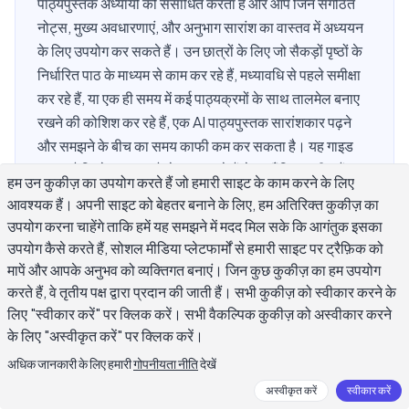
पाठ्यपुस्तक अध्यायों को संसाधित करता है और आप जिन संगठित
नोट्स, मुख्य अवधारणाएं, और अनुभाग सारांश का वास्तव में अध्ययन
के लिए उपयोग कर सकते हैं। उन छात्रों के लिए जो सैकड़ों पृष्ठों के
निर्धारित पाठ के माध्यम से काम कर रहे हैं, मध्यावधि से पहले समीक्षा
कर रहे हैं, या एक ही समय में कई पाठ्यक्रमों के साथ तालमेल बनाए
रखने की कोशिश कर रहे हैं, एक AI पाठ्यपुस्तक सारांशकार पढ़ने
और समझने के बीच का समय काफी कम कर सकता है। यह गाइड
बताता है कि ये उपकरण कैसे काम करते हैं, वे कहाँ विश्वसनीय हैं,
हम उन कुकीज़ का उपयोग करते हैं जो हमारी साइट के काम करने के लिए
कहाँ विफल हो सकते हैं, और आप उन्हें शिक्षा के बजाय अध्ययन साथी
आवश्यक हैं। अपनी साइट को बेहतर बनाने के लिए, हम अतिरिक्त कुकीज़ का
के रूप में कैसे उपयोग करें।
उपयोग करना चाहेंगे ताकि हमें यह समझने में मदद मिल सके कि आगंतुक इसका
उपयोग कैसे करते हैं, सोशल मीडिया प्लेटफार्मों से हमारी साइट पर ट्रैफ़िक को
मापें और आपके अनुभव को व्यक्तिगत बनाएं। जिन कुछ कुकीज़ का हम उपयोग
करते हैं, वे तृतीय पक्ष द्वारा प्रदान की जाती हैं। सभी कुकीज़ को स्वीकार करने के
AI पाठ्यपुस्तक सारांशकार क्या है और यह कैसे काम
लिए "स्वीकार करें" पर क्लिक करें। सभी वैकल्पिक कुकीज़ को अस्वीकार करने
करता है?
के लिए "अस्वीकृत करें" पर क्लिक करें।
अधिक जानकारी के लिए हमारी
गोपनीयता नीति
देखें
एक AI पाठ्यपुस्तक सारांशकार पाठ्यपुस्तक के अध्याय, अनुभाग या पूरी इकाई
अस्वीकृत करें
स्वीकार करें
से पाठ लेता है और संघनित, संगठित आउटपुट तैयार करता है: मुख्य