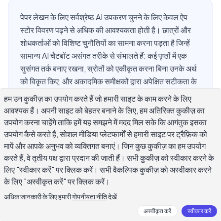
पेपर लेखन के लिए सर्वश्रेष्ठ AI उपकरण चुनने के लिए केवल ऐप
स्टोर विवरण पढ़ने से अधिक की आवश्यकता होती है। छात्रों और
शोधकर्ताओं को विशिष्ट चुनौतियों का सामना करना पड़ता है जिन्हें
सामान्य AI चैटबॉट असंगत तरीके से संभालते हैं: कई पृष्ठों में एक
सुसंगत तर्क बनाए रखना, स्रोतों को एकीकृत करना बिना उनके अर्थ
को विकृत किए, और अकादमिक समीक्षकों द्वारा अपेक्षित सटीकता के
लिए संपादन करना। सही उपकरण इन समस्याओं को संबोधित करते
हम उन कुकीज़ का उपयोग करते हैं जो हमारी साइट के काम करने के लिए
हैं बिना बौद्धिक कार्य को आपके लिए करे। यह गाइड शामिल करता है
आवश्यक हैं। अपनी साइट को बेहतर बनाने के लिए, हम अतिरिक्त कुकीज़ का
कि अकादमिक पत्रों के लिए AI लेखन उपकरणों का चयन करते समय
उपयोग करना चाहेंगे ताकि हमें यह समझने में मदद मिल सके कि आगंतुक इसका
क्या देखना चाहिए, लेखन प्रक्रिया के प्रत्येक चरण में उन्हें कैसे
उपयोग कैसे करते हैं, सोशल मीडिया प्लेटफार्मों से हमारी साइट पर ट्रैफ़िक को
उपयोग करें, और आपकी शैक्षणिक अखंडता को बनाए रखते हुए सत्य
मापें और आपके अनुभव को व्यक्तिगत बनाएं। जिन कुछ कुकीज़ का हम उपयोग
करते हैं, वे तृतीय पक्ष द्वारा प्रदान की जाती हैं। सभी कुकीज़ को स्वीकार करने के
उत्पादकता लाभ कैसे प्राप्त करें।
लिए "स्वीकार करें" पर क्लिक करें। सभी वैकल्पिक कुकीज़ को अस्वीकार करने
के लिए "अस्वीकृत करें" पर क्लिक करें।
अधिक जानकारी के लिए हमारी
गोपनीयता नीति
देखें
पेपर लेखन के लिए सर्वश्रेष्ठ AI उपकरणों में छात्रों
अस्वीकृत करें
स्वीकार करें
को क्या देखना चाहिए?