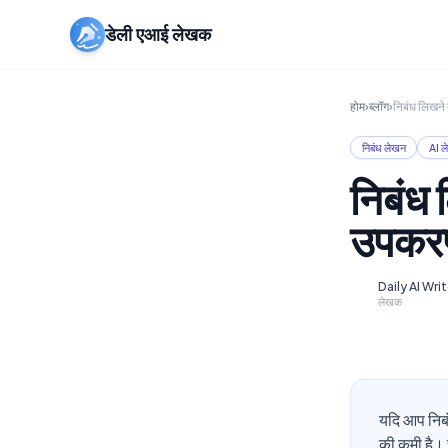
डेली एआई लेखक
होम
›
ब्लॉग
›
निबंध लिखने 
निबंध लेखन
AI ल
निबंध ल
उपकरण
Daily AI Wri
D
लेखक
यदि आप निबंध
की कमी है। 