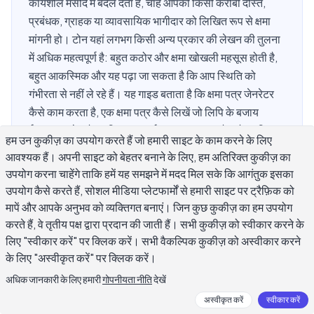
कार्यशील मसौदे में बदल देता है, चाहे आपको किसी करीबी दोस्त,
प्रबंधक, ग्राहक या व्यावसायिक भागीदार को लिखित रूप से क्षमा
मांगनी हो। टोन यहां लगभग किसी अन्य प्रकार की लेखन की तुलना
में अधिक महत्वपूर्ण है: बहुत कठोर और क्षमा खोखली महसूस होती है,
बहुत आकस्मिक और यह पढ़ा जा सकता है कि आप स्थिति को
गंभीरता से नहीं ले रहे हैं। यह गाइड बताता है कि क्षमा पत्र जेनरेटर
कैसे काम करता है, एक क्षमा पत्र कैसे लिखें जो लिपि के बजाय
ईमानदार लगे, और व्यक्तिगत, कार्य स्थान, ग्राहक और औपचारिक
हम उन कुकीज़ का उपयोग करते हैं जो हमारी साइट के काम करने के लिए
स्थितियों में दृष्टिकोण कैसे बदलता है, प्रत्येक के लिए उदाहरणों के
आवश्यक हैं। अपनी साइट को बेहतर बनाने के लिए, हम अतिरिक्त कुकीज़ का
साथ।
उपयोग करना चाहेंगे ताकि हमें यह समझने में मदद मिल सके कि आगंतुक इसका
उपयोग कैसे करते हैं, सोशल मीडिया प्लेटफार्मों से हमारी साइट पर ट्रैफ़िक को
मापें और आपके अनुभव को व्यक्तिगत बनाएं। जिन कुछ कुकीज़ का हम उपयोग
करते हैं, वे तृतीय पक्ष द्वारा प्रदान की जाती हैं। सभी कुकीज़ को स्वीकार करने के
क्षमा पत्र जेनरेटर क्या है और यह कैसे काम करता है?
लिए "स्वीकार करें" पर क्लिक करें। सभी वैकल्पिक कुकीज़ को अस्वीकार करने
के लिए "अस्वीकृत करें" पर क्लिक करें।
एक क्षमा पत्र जेनरेटर एक एआई लेखन उपकरण है जो जो हुआ उसके एक
अधिक जानकारी के लिए हमारी
गोपनीयता नीति
देखें
संक्षिप्त विवरण को एक पूर्ण, संरचित क्षमा पत्र में बदल देता है। आप आमतौर पर
अस्वीकृत करें
स्वीकार करें
प्रदान करते हैं कि पत्र किसके लिए है, क्या गलत हुआ, इसने दूसरे व्यक्ति को