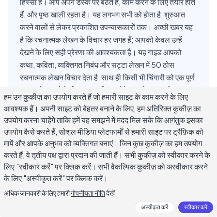
हिस्सा है। आप अपने डेस्क पर बैठते हैं, काम करने के लिए तैयार होते
हैं, और पृष्ठ खाली रहता है। यह लगभग सभी को होता है, शुरुआत
करने वालों से लेकर प्रकाशित उपन्यासकारों तक। अच्छी खबर यह
है कि रचनात्मक लेखन के विचार हर जगह हैं; आपको केवल उन्हें
देखने के लिए सही प्रेरणा की आवश्यकता है। यह गाइड आपको
कथा, कविता, व्यक्तिगत निबंध और सट्टा लेखन में 50 ठोस
रचनात्मक लेखन विचार देता है, साथ ही किसी भी चिंगारी को एक पूर्ण
ड्राफ्ट में बदलने के लिए व्यावहारिक तरीके। चाहे आप अभी शुरू कर
हम उन कुकीज़ का उपयोग करते हैं जो हमारी साइट के काम करने के लिए
रहे हों या किसी रूट से बाहर निकलने की कोशिश कर रहे हों, ये विचार
आवश्यक हैं। अपनी साइट को बेहतर बनाने के लिए, हम अतिरिक्त कुकीज़ का
आपको काम करने के लिए कुछ वास्तविक देंगे।
उपयोग करना चाहेंगे ताकि हमें यह समझने में मदद मिल सके कि आगंतुक इसका
उपयोग कैसे करते हैं, सोशल मीडिया प्लेटफार्मों से हमारी साइट पर ट्रैफ़िक को
मापें और आपके अनुभव को व्यक्तिगत बनाएं। जिन कुछ कुकीज़ का हम उपयोग
करते हैं, वे तृतीय पक्ष द्वारा प्रदान की जाती हैं। सभी कुकीज़ को स्वीकार करने के
एक रचनात्मक लेखन विचार को क्या पीछा करने के
लिए "स्वीकार करें" पर क्लिक करें। सभी वैकल्पिक कुकीज़ को अस्वीकार करने
लायक बनाता है?
के लिए "अस्वीकृत करें" पर क्लिक करें।
अधिक जानकारी के लिए हमारी
गोपनीयता नीति
देखें
हर विचार एक पूरी कहानी का लायक नहीं है। बहुत सारे लेखक ऐसी
अस्वीकृत करें
स्वीकार करें
अवधारणाओं का पीछा करते हैं जो सिद्धांत में दिलचस्प लगते हैं लेकिन जैसे ही