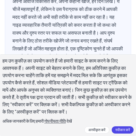
अपनी आवाज विकसित करें, अपनी कहानी खोजें, हर दिन लिखें। ये
चीजें महत्वपूर्ण हैं, लेकिन वे उस पैराग्राफ को ठीक करने में आपकी
मदद नहीं करते जो अभी सही तरीके से काम नहीं कर रहा है। यह
गाइड व्यावहारिक तैयारी यांत्रिकी को कवर करता है जो कथा को
वाक्य और दृश्य स्तर पर सफल या असफल बनाती है। आप दृश्य
बनाने के लिए ठोस तरीके खोजेंगे जो तनाव बनाए रखते हैं, संघर्ष
लिखते हैं जो अर्जित महसूस होता है, एक दृष्टिकोण चुनते हैं जो आपकी
कहानी की सेवा करता है, और मसौदा को संशोधित करते हैं बिना यह
हम उन कुकीज़ का उपयोग करते हैं जो हमारी साइट के काम करने के लिए
खोए कि उन्हें लिखने लायक क्या बनाया गया था।
आवश्यक हैं। अपनी साइट को बेहतर बनाने के लिए, हम अतिरिक्त कुकीज़ का
उपयोग करना चाहेंगे ताकि हमें यह समझने में मदद मिल सके कि आगंतुक इसका
उपयोग कैसे करते हैं, सोशल मीडिया प्लेटफार्मों से हमारी साइट पर ट्रैफ़िक को
आप एक ऐसा दृश्य कैसे बनाते हैं जो पाठकों को संलग्न
मापें और आपके अनुभव को व्यक्तिगत बनाएं। जिन कुछ कुकीज़ का हम उपयोग
करते हैं, वे तृतीय पक्ष द्वारा प्रदान की जाती हैं। सभी कुकीज़ को स्वीकार करने के
रखता है?
लिए "स्वीकार करें" पर क्लिक करें। सभी वैकल्पिक कुकीज़ को अस्वीकार करने
के लिए "अस्वीकृत करें" पर क्लिक करें।
दृश्य कथा की मूल इकाई है। आपकी कहानी में जो कुछ भी होता है वह दृश्य के
अधिक जानकारी के लिए हमारी
गोपनीयता नीति
देखें
अंदर होता है, इसलिए ऐसे दृश्य बनाना सीखना जो काम करते हैं, सबसे
अस्वीकृत करें
स्वीकार करें
हस्तांतरणीय कथा लेखन कौशल है जिसे आप विकसित कर सकते हैं।