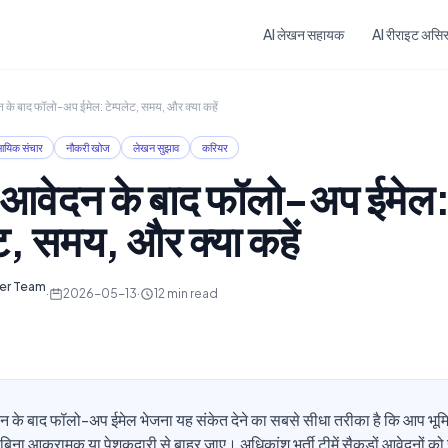
Skip to main content
AI लेखन सहायक
AI रीराइट असिस्
के बाद फॉलो-अप ईमेल: टेम्पलेट, समय, और क्या कहें
सायिक संचार
नौकरी खोज
लेखन सुझाव
करियर
 आवेदन के बाद फॉलो-अप ईमेल
ेट, समय, और क्या कहें
ter Team
·
2026-05-13
·
12
min read
 के बाद फॉलो-अप ईमेल भेजना यह संकेत देने का सबसे सीधा तरीका है कि आप भूमिका
ं बिना आक्रामक या पेशकदारी से बाहर जाए। अधिकांश भर्ती टीमें सैकड़ों आवेदनों को 