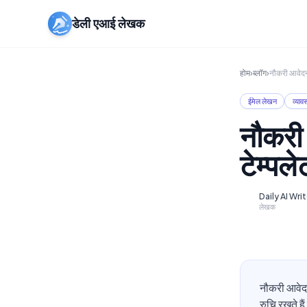
डेली एआई लेखक
होम
›
ब्लॉग
›
नौकरी आवेदन 
ईमेल लेखन
व्याव
नौकरी
टेम्पल
Daily AI Wri
D
लेखक
नौकरी आवेदन
रुचि रखते है