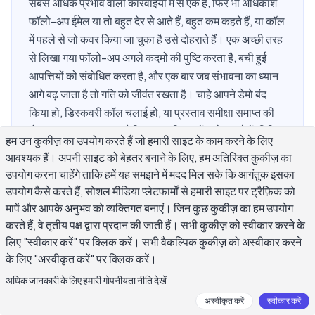
सबसे अधिक प्रभाव वाली कार्रवाइयों में से एक है, फिर भी अधिकांश
फॉलो-अप ईमेल या तो बहुत देर से आते हैं, बहुत कम कहते हैं, या कॉल
में पहले से जो कवर किया जा चुका है उसे दोहराते हैं। एक अच्छी तरह
से लिखा गया फॉलो-अप अगले कदमों की पुष्टि करता है, बची हुई
आपत्तियों को संबोधित करता है, और एक बार जब संभावना का ध्यान
आगे बढ़ जाता है तो गति को जीवंत रखता है। चाहे आपने डेमो बंद
किया हो, डिस्कवरी कॉल चलाई हो, या प्रस्ताव समीक्षा समाप्त की
हो, यह गाइड कवर करता है कि क्या शामिल करें, इसे कब भेजें, विभिन्न
हम उन कुकीज़ का उपयोग करते हैं जो हमारी साइट के काम करने के लिए
कॉल परिणामों के लिए तैयार टेम्पलेट, और विषय लाइनें जो खोली
आवश्यक हैं। अपनी साइट को बेहतर बनाने के लिए, हम अतिरिक्त कुकीज़ का
जाती हैं।
उपयोग करना चाहेंगे ताकि हमें यह समझने में मदद मिल सके कि आगंतुक इसका
उपयोग कैसे करते हैं, सोशल मीडिया प्लेटफार्मों से हमारी साइट पर ट्रैफ़िक को
मापें और आपके अनुभव को व्यक्तिगत बनाएं। जिन कुछ कुकीज़ का हम उपयोग
करते हैं, वे तृतीय पक्ष द्वारा प्रदान की जाती हैं। सभी कुकीज़ को स्वीकार करने के
सेल्स कॉल के बाद फॉलो-अप ईमेल वास्तव में क्यों
लिए "स्वीकार करें" पर क्लिक करें। सभी वैकल्पिक कुकीज़ को अस्वीकार करने
मायने रखता है?
के लिए "अस्वीकृत करें" पर क्लिक करें।
अधिक जानकारी के लिए हमारी
गोपनीयता नीति
देखें
अधिकांश सेल्स पेशेवर जानते हैं कि फॉलो-अप ईमेल महत्वपूर्ण हैं, लेकिन सबसे
अस्वीकृत करें
स्वीकार करें
अधिक कम प्रदर्शन करने का कारण यह है कि वे फॉलो-अप को वैकल्पिक या