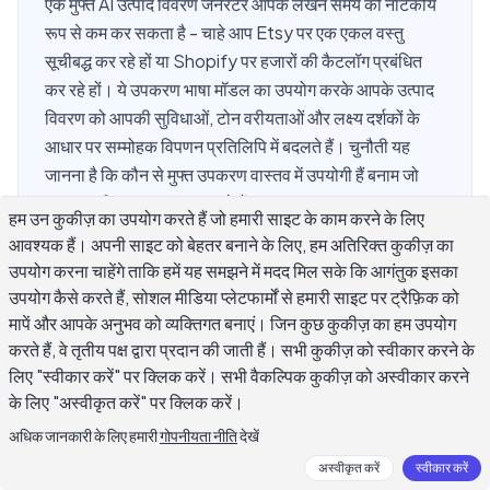
एक मुफ्त AI उत्पाद विवरण जनरेटर आपके लेखन समय को नाटकीय
रूप से कम कर सकता है - चाहे आप Etsy पर एक एकल वस्तु
सूचीबद्ध कर रहे हों या Shopify पर हजारों की कैटलॉग प्रबंधित
कर रहे हों। ये उपकरण भाषा मॉडल का उपयोग करके आपके उत्पाद
विवरण को आपकी सुविधाओं, टोन वरीयताओं और लक्ष्य दर्शकों के
आधार पर सम्मोहक विपणन प्रतिलिपि में बदलते हैं। चुनौती यह
जानना है कि कौन से मुफ्त उपकरण वास्तव में उपयोगी हैं बनाम जो
सामान्य, नीरस पाठ उत्पन्न करते हैं। यह गाइड आज उपलब्ध
हम उन कुकीज़ का उपयोग करते हैं जो हमारी साइट के काम करने के लिए
सर्वश्रेष्ठ विकल्पों की तुलना करता है, बताता है कि एक उत्पाद विवरण
आवश्यक हैं। अपनी साइट को बेहतर बनाने के लिए, हम अतिरिक्त कुकीज़ का
वास्तव में रूपांतरण को कैसे चलाता है, और दिखाता है कि किसी भी
उपयोग करना चाहेंगे ताकि हमें यह समझने में मदद मिल सके कि आगंतुक इसका
AI लेखन उपकरण से लगातार बेहतर परिणाम कैसे प्राप्त करें।
उपयोग कैसे करते हैं, सोशल मीडिया प्लेटफार्मों से हमारी साइट पर ट्रैफ़िक को
मापें और आपके अनुभव को व्यक्तिगत बनाएं। जिन कुछ कुकीज़ का हम उपयोग
करते हैं, वे तृतीय पक्ष द्वारा प्रदान की जाती हैं। सभी कुकीज़ को स्वीकार करने के
लिए "स्वीकार करें" पर क्लिक करें। सभी वैकल्पिक कुकीज़ को अस्वीकार करने
मुफ्त AI उत्पाद विवरण जनरेटर क्या है?
के लिए "अस्वीकृत करें" पर क्लिक करें।
अधिक जानकारी के लिए हमारी
गोपनीयता नीति
देखें
ये वेब-आधारित या ऐप-आधारित उपकरण हैं जो आपके उत्पाद का नाम, श्रेणी,
अस्वीकृत करें
स्वीकार करें
मुख्य विशेषताएं और कभी-कभी आपकी ब्रांड आवाज लेते हैं, फिर विपणन