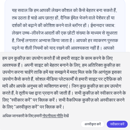
यह सवाल कि हम आपकी लेखन कौशल को कैसे बेहतर बना सकते हैं,
तब उठता है चाहे आप छात्र हों, दैनिक ईमेल भेजने वाले पेशेवर हों या
दर्शकों को बढ़ाने की कोशिश करने वाले ब्लॉगर हों। ईमानदार जवाब:
लेखन उच्च-लीवरेज आदतों की एक छोटी संख्या के माध्यम से सुधरता
है, जिन्हें लगातार अभ्यास किया जाता है। आपको हर व्याकरण पुस्तक
पढ़ने या शैली नियमों को याद रखने की आवश्यकता नहीं है। आपको
एक स्पष्ट विधि, ईमानदार प्रतिक्रिया, और नई प्रवृत्तियां बनाने के
हम उन कुकीज़ का उपयोग करते हैं जो हमारी साइट के काम करने के लिए
लिए पर्याप्त दोहराव की आवश्यकता है। यह गाइड आठ विशिष्ट
आवश्यक हैं। अपनी साइट को बेहतर बनाने के लिए, हम अतिरिक्त कुकीज़ का
दृष्टिकोणों के माध्यम से चलता है जिन पर लेखन शिक्षक, पत्रकार,
उपयोग करना चाहेंगे ताकि हमें यह समझने में मदद मिल सके कि आगंतुक इसका
और अनुभवी सामग्री निर्माता भरोसा करते हैं — अस्पष्ट सलाह नहीं,
उपयोग कैसे करते हैं, सोशल मीडिया प्लेटफार्मों से हमारी साइट पर ट्रैफ़िक को
बल्कि ठोस आदतें जो आप अपने अगले लेखन सेशन में लागू कर सकते
मापें और आपके अनुभव को व्यक्तिगत बनाएं। जिन कुछ कुकीज़ का हम उपयोग
करते हैं, वे तृतीय पक्ष द्वारा प्रदान की जाती हैं। सभी कुकीज़ को स्वीकार करने के
हैं।
लिए "स्वीकार करें" पर क्लिक करें। सभी वैकल्पिक कुकीज़ को अस्वीकार करने
के लिए "अस्वीकृत करें" पर क्लिक करें।
अधिक जानकारी के लिए हमारी
गोपनीयता नीति
देखें
हम आपकी लेखन कौशल को दैनिक अभ्यास के
अस्वीकृत करें
स्वीकार करें
माध्यम से कैसे बेहतर बना सकते हैं?