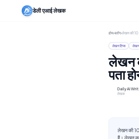
डेली एआई लेखक
होम
›
ब्लॉग
›
लेखन की 10 व
लेखन टिप्स
लेखन 
लेखन क
पता हो
Daily AI Wri
D
लेखक
लेखन की 10 
हैं। लेखन का