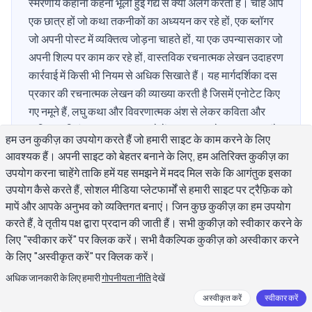
स्मरणीय कहानी कहना भूली हुई गद्य से क्या अलग करता है। चाहे आप
एक छात्र हों जो कथा तकनीकों का अध्ययन कर रहे हों, एक ब्लॉगर
जो अपनी पोस्ट में व्यक्तित्व जोड़ना चाहते हों, या एक उपन्यासकार जो
अपनी शिल्प पर काम कर रहे हों, वास्तविक रचनात्मक लेखन उदाहरण
कार्रवाई में किसी भी नियम से अधिक सिखाते हैं। यह मार्गदर्शिका दस
प्रकार की रचनात्मक लेखन की व्याख्या करती है जिसमें एनोटेट किए
गए नमूने हैं, लघु कथा और विवरणात्मक अंश से लेकर कविता और
व्यक्तिगत निबंध तक। आप इस बारे में स्पष्ट समझ के साथ दूर जाएंगे
हम उन कुकीज़ का उपयोग करते हैं जो हमारी साइट के काम करने के लिए
कि क्या काम करता है, यह क्यों काम करता है, और आप अपने स्वयं के
आवश्यक हैं। अपनी साइट को बेहतर बनाने के लिए, हम अतिरिक्त कुकीज़ का
लेखन में उन तकनीकों को कैसे लागू कर सकते हैं।
उपयोग करना चाहेंगे ताकि हमें यह समझने में मदद मिल सके कि आगंतुक इसका
उपयोग कैसे करते हैं, सोशल मीडिया प्लेटफार्मों से हमारी साइट पर ट्रैफ़िक को
मापें और आपके अनुभव को व्यक्तिगत बनाएं। जिन कुछ कुकीज़ का हम उपयोग
करते हैं, वे तृतीय पक्ष द्वारा प्रदान की जाती हैं। सभी कुकीज़ को स्वीकार करने के
रचनात्मक लेखन उदाहरण क्या हैं?
लिए "स्वीकार करें" पर क्लिक करें। सभी वैकल्पिक कुकीज़ को अस्वीकार करने
के लिए "अस्वीकृत करें" पर क्लिक करें।
रचनात्मक लेखन किसी भी प्रकार का लेखन है जहाँ कल्पना, आवाज़, और
अधिक जानकारी के लिए हमारी
गोपनीयता नीति
देखें
शिल्प केंद्र में हों। व्यावसायिक या शैक्षणिक लेखन के विपरीत, रचनात्मक
अस्वीकृत करें
स्वीकार करें
लेखन सख्त जानकारी प्रदान पर कहानी, भावना और पाठक के अनुभव को