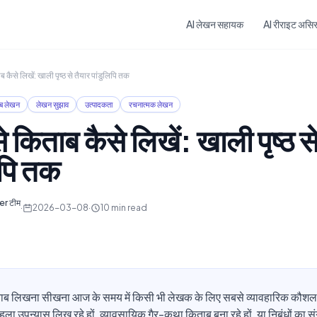
Skip to main content
AI लेखन सहायक
AI रीराइट असिस्
कैसे लिखें: खाली पृष्ठ से तैयार पांडुलिपि तक
ब लेखन
लेखन सुझाव
उत्पादकता
रचनात्मक लेखन
 किताब कैसे लिखें: खाली पृष्ठ से
िपि तक
er टीम
·
2026-03-08
·
10
min read
ाब लिखना सीखना आज के समय में किसी भी लेखक के लिए सबसे व्यावहारिक कौशल 
ा उपन्यास लिख रहे हों, व्यावसायिक गैर-कथा किताब बना रहे हों, या निबंधों का सं