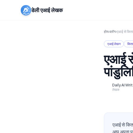
डेली एआई लेखक
होम
›
ब्लॉग
›
एआई से किताब 
एआई लेखन
किता
एआई से
पांडुल
Daily AI Writ
D
लेखक
एआई से कित
आप अपना पहल