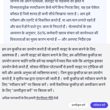
जानना कि अपने प्रबंधक, क्लाइंट या सहकर्मी को ईमेल में
विनम्रतापूर्वक स्पष्टीकरण कैसे मांगें बिना निराश किए, यह एक पेशेवर
कौशल है जिसे शायद ही कभी सीधे सिखाया जाता है। आप इसे
परीक्षण और त्रुटि से विकसित करते हैं, या आप मान लगाते रहते हैं
और बाद में होने वाले पुनः काम से निपटते हैं। सेल्सफोर्स के एक
अध्ययन के अनुसार, 86% कर्मचारी खराब संचार को कार्यस्थल की
विफलताओं का मुख्य कारण मानते हैं — और अस्पष्ट निर्देश एक
प्रमुख योगदानकर्ता हैं। सही तरीके से शब्दों में व्यक्त किया गया एक
हम उन कुकीज़ का उपयोग करते हैं जो हमारी साइट के काम करने के लिए
विचारशील स्पष्टीकरण ईमेल भ्रम के बजाय पेशेवरता और पूर्णता को
आवश्यक हैं। अपनी साइट को बेहतर बनाने के लिए, हम अतिरिक्त कुकीज़ का
दर्शाता है। यह मार्गदर्शिका सटीक वाक्यांश, संरचना और वास्तविक
उपयोग करना चाहेंगे ताकि हमें यह समझने में मदद मिल सके कि आगंतुक इसका
नमूने प्रदान करती है जिन्हें आप आज से उपयोग कर सकते हैं।
उपयोग कैसे करते हैं, सोशल मीडिया प्लेटफार्मों से हमारी साइट पर ट्रैफ़िक को
मापें और आपके अनुभव को व्यक्तिगत बनाएं। जिन कुछ कुकीज़ का हम उपयोग
करते हैं, वे तृतीय पक्ष द्वारा प्रदान की जाती हैं। सभी कुकीज़ को स्वीकार करने के
लिए "स्वीकार करें" पर क्लिक करें। सभी वैकल्पिक कुकीज़ को अस्वीकार करने
बिना तैयारी न होने के दिखे स्पष्टीकरण के लिए कहना
के लिए "अस्वीकृत करें" पर क्लिक करें।
क्यों मुश्किल है?
अधिक जानकारी के लिए हमारी
गोपनीयता नीति
देखें
अस्वीकृत करें
स्वीकार करें
अधिकांश पेशेवरों को यह अहसास होता है: एक असाइनमेंट एक मुख्य विवरण के