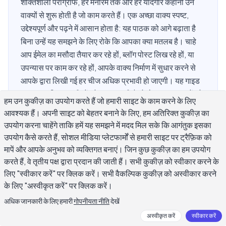
शक्तिशाली पैराग्राफ, हर मनोरम तर्क और हर यादगार कहानी उन
वाक्यों से शुरू होती है जो काम करते हैं। एक अच्छा वाक्य स्पष्ट,
उद्देश्यपूर्ण और पढ़ने में आसान होता है: यह पाठक को आगे बढ़ाता है
बिना उन्हें यह समझने के लिए रोके कि आपका क्या मतलब है। चाहे
आप ईमेल का मसौदा तैयार कर रहे हों, ब्लॉग पोस्ट लिख रहे हों, या
उपन्यास पर काम कर रहे हों, आपके वाक्य निर्माण में सुधार करने से
आपके द्वारा लिखी गई हर चीज अधिक प्रभावी हो जाएगी। यह गाइड
उन व्यावहारिक तकनीकों को कवर करती है जो लेखक उन वाक्यों को
हम उन कुकीज़ का उपयोग करते हैं जो हमारी साइट के काम करने के लिए
बनाने के लिए उपयोग करते हैं जो स्वच्छ, विविध और पढ़ने के लायक
आवश्यक हैं। अपनी साइट को बेहतर बनाने के लिए, हम अतिरिक्त कुकीज़ का
हैं।
उपयोग करना चाहेंगे ताकि हमें यह समझने में मदद मिल सके कि आगंतुक इसका
उपयोग कैसे करते हैं, सोशल मीडिया प्लेटफार्मों से हमारी साइट पर ट्रैफ़िक को
मापें और आपके अनुभव को व्यक्तिगत बनाएं। जिन कुछ कुकीज़ का हम उपयोग
करते हैं, वे तृतीय पक्ष द्वारा प्रदान की जाती हैं। सभी कुकीज़ को स्वीकार करने के
एक मजबूत या कमजोर वाक्य क्या बनाता है?
लिए "स्वीकार करें" पर क्लिक करें। सभी वैकल्पिक कुकीज़ को अस्वीकार करने
के लिए "अस्वीकृत करें" पर क्लिक करें।
एक मजबूत वाक्य एक काम अच्छी तरह करता है: यह पाठक को एक विचार से
अधिक जानकारी के लिए हमारी
गोपनीयता नीति
देखें
अगले विचार तक भ्रम या घर्षण के बिना ले जाता है। एक कमजोर वाक्य या तो
अस्वीकृत करें
स्वीकार करें
बहुत कुछ कहता है, क्लॉज को क्लॉज पर ढेर करता है जब तक मुख्य बिंदु गायब