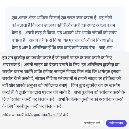
एक आउट ऑफ ऑफिस रिप्लाई एक सरल काम करता है: यह लोगों
को बताता है कि आप उपलब्ध नहीं हैं और उन्हें एक स्पष्ट अगला कदम
देता है। अच्छी तरह से किया, यह आपको और आपके संपर्कों को समय
बचाता है। खराब तरीके से किया, यह प्राप्तकर्ताओं को निराश छोड़
देता है और वे अनिश्चित हैं कि क्या कोई कभी जवाब देगा। चाहे आप
छुट्टी, बीमारी की छुट्टी, माता-पिता की छुट्टी या सार्वजनिक छुट्टी
हम उन कुकीज़ का उपयोग करते हैं जो हमारी साइट के काम करने के लिए
के लिए दूर जा रहे हों, सही आउट ऑफ ऑफिस रिप्लाई उदाहरण हाथ
आवश्यक हैं। अपनी साइट को बेहतर बनाने के लिए, हम अतिरिक्त कुकीज़ का
में रखने का मतलब है कि आप एक संदेश पर पाँच मिनट से भी कम समय
उपयोग करना चाहेंगे ताकि हमें यह समझने में मदद मिल सके कि आगंतुक इसका
खर्च करते हैं जो अभी भी पेशेदार और मानवीय लगता है। यह गाइड हर
उपयोग कैसे करते हैं, सोशल मीडिया प्लेटफार्मों से हमारी साइट पर ट्रैफ़िक को
सामान्य स्थिति के लिए तैयार-से-उपयोग करने योग्य टेम्पलेट, विषय
मापें और आपके अनुभव को व्यक्तिगत बनाएं। जिन कुछ कुकीज़ का हम उपयोग
करते हैं, वे तृतीय पक्ष द्वारा प्रदान की जाती हैं। सभी कुकीज़ को स्वीकार करने के
पंक्ति प्रारूप, आंतरिक और क्लाइंट-सामना करने वाले उत्तरों के बीच
लिए "स्वीकार करें" पर क्लिक करें। सभी वैकल्पिक कुकीज़ को अस्वीकार करने
अंतर, और वे गलतियाँ कवर करता है जो अन्यथा अच्छे आउट ऑफ
के लिए "अस्वीकृत करें" पर क्लिक करें।
ऑफिस संदेशों को कम करती हैं।
अधिक जानकारी के लिए हमारी
गोपनीयता नीति
देखें
अस्वीकृत करें
स्वीकार करें