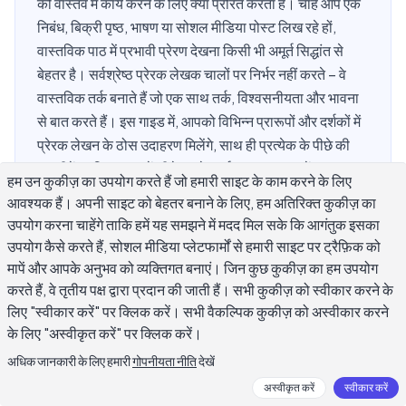
को वास्तव में कार्य करने के लिए क्या प्रेरित करता है। चाहे आप एक
निबंध, बिक्री पृष्ठ, भाषण या सोशल मीडिया पोस्ट लिख रहे हों,
वास्तविक पाठ में प्रभावी प्रेरण देखना किसी भी अमूर्त सिद्धांत से
बेहतर है। सर्वश्रेष्ठ प्रेरक लेखक चालों पर निर्भर नहीं करते – वे
वास्तविक तर्क बनाते हैं जो एक साथ तर्क, विश्वसनीयता और भावना
से बात करते हैं। इस गाइड में, आपको विभिन्न प्रारूपों और दर्शकों में
प्रेरक लेखन के ठोस उदाहरण मिलेंगे, साथ ही प्रत्येक के पीछे की
तकनीकें ताकि आप उन्हें सीधे अपने कार्य पर लागू कर सकें।
हम उन कुकीज़ का उपयोग करते हैं जो हमारी साइट के काम करने के लिए
आवश्यक हैं। अपनी साइट को बेहतर बनाने के लिए, हम अतिरिक्त कुकीज़ का
उपयोग करना चाहेंगे ताकि हमें यह समझने में मदद मिल सके कि आगंतुक इसका
एक प्रेरक लेखन उदाहरण को प्रभावी क्या बनाता है?
उपयोग कैसे करते हैं, सोशल मीडिया प्लेटफार्मों से हमारी साइट पर ट्रैफ़िक को
मापें और आपके अनुभव को व्यक्तिगत बनाएं। जिन कुछ कुकीज़ का हम उपयोग
करते हैं, वे तृतीय पक्ष द्वारा प्रदान की जाती हैं। सभी कुकीज़ को स्वीकार करने के
एक प्रेरक लेखन उदाहरण तब काम करता है जब यह एक साथ चार चीजें करता
लिए "स्वीकार करें" पर क्लिक करें। सभी वैकल्पिक कुकीज़ को अस्वीकार करने
है: एक स्पष्ट दावा करना, इसे विश्वसनीय प्रमाण से समर्थित करना, पाठक की
के लिए "अस्वीकृत करें" पर क्लिक करें।
वास्तविक चिंताओं से भावनात्मक रूप से जुड़ना, और एक विशिष्ट अनुरोध के
अधिक जानकारी के लिए हमारी
गोपनीयता नीति
देखें
साथ समाप्त होना। इनमें से कोई भी तत्व हटाएं और लेखन अपनी पकड़ खो देता
अस्वीकृत करें
स्वीकार करें
है।