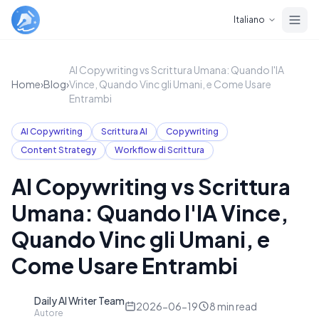
Skip to main content
Italiano
AI Copywriting vs Scrittura Umana: Quando l'IA
Home
›
Blog
›
Vince, Quando Vinc gli Umani, e Come Usare
Entrambi
AI Copywriting
Scrittura AI
Copywriting
Content Strategy
Workflow di Scrittura
AI Copywriting vs Scrittura
Umana: Quando l'IA Vince,
Quando Vinc gli Umani, e
Come Usare Entrambi
Daily AI Writer Team
D
2026-06-19
8
min read
Autore