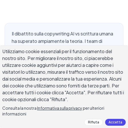
Il dibattito sulla copywriting AI vs scrittura umana
ha superato ampiamente la teoria. I team di
marketing, i creator indipendenti e gli strateghi di
Utilizziamo cookie essenziali per il funzionamento del
contenuti ora usano strumenti di IA insieme ai
nostro sito. Per migliorare il nostro sito, ci piacerebbe
copywriter umani ogni giorno, e la domanda si è
utilizzare cookie aggiuntivi per aiutarci a capire come i
spostata da se l'IA può scrivere a quando
visitatori lo utilizzano, misurare il traffico verso il nostro sito
dovrebbe scrivere e quando non dovrebbe.
dai social media e personalizzare la tua esperienza. Alcuni
dei cookie che utilizziamo sono forniti da terze parti. Per
Questo articolo traccia quella linea direttamente:
accettare tutti i cookie clicca "Accetta". Per rifiutare tutti i
dove la copywriting AI ha veri vantaggi rispetto
cookie opzionali clicca "Rifiuta".
alla stesura umana, dove i copywriter umani
producono ancora lavori migliori, e come costruire
Consulta la nostra
Informativa sulla privacy
per ulteriori
informazioni
un workflow ibrido che costantemente supera
entrambi gli approcci usati da soli.
Rifiuta
Accetta