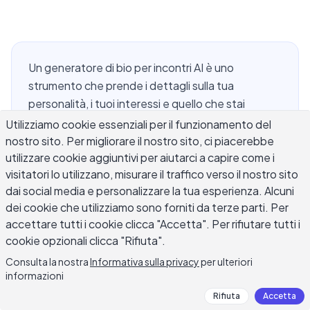
Un generatore di bio per incontri AI è uno
strumento che prende i dettagli sulla tua
personalità, i tuoi interessi e quello che stai
cercando in una relazione, quindi produce testo
Utilizziamo cookie essenziali per il funzionamento del
per il profilo di incontri che puoi usare o adattare
nostro sito. Per migliorare il nostro sito, ci piacerebbe
utilizzare cookie aggiuntivi per aiutarci a capire come i
su Tinder, Bumble, Hinge o app simili. Scrivere una
visitatori lo utilizzano, misurare il traffico verso il nostro sito
bio per incontri è straordinariamente difficile
dai social media e personalizzare la tua esperienza. Alcuni
perché richiede di essere simultaneamente
dei cookie che utilizziamo sono forniti da terze parti. Per
abbastanza specifico da attirare le persone
accettare tutti i cookie clicca "Accetta". Per rifiutare tutti i
giuste, abbastanza casuale da non sembrare che
cookie opzionali clicca "Rifiuta".
ci stai provando troppo, e abbastanza breve da
Consulta la nostra
Informativa sulla privacy
per ulteriori
mantenere l'attenzione. La maggior parte delle
informazioni
persone o opta per dichiarazioni vaghe che si
Rifiuta
Accetta
applicano a chiunque o elenca interessi così