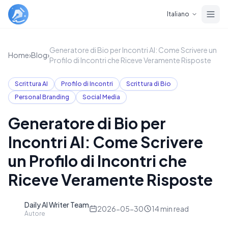
Skip to main content
Italiano
Generatore di Bio per Incontri AI: Come Scrivere un
Home
›
Blog
›
Profilo di Incontri che Riceve Veramente Risposte
Scrittura AI
Profilo di Incontri
Scrittura di Bio
Personal Branding
Social Media
Generatore di Bio per
Incontri AI: Come Scrivere
un Profilo di Incontri che
Riceve Veramente Risposte
Daily AI Writer Team
D
2026-05-30
14
min read
Autore