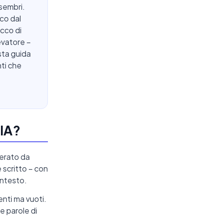
 sembri.
co dal
cco di
levatore –
sta guida
nti che
'IA?
nerato da
scritto – con
ontesto.
enti ma vuoti.
e parole di