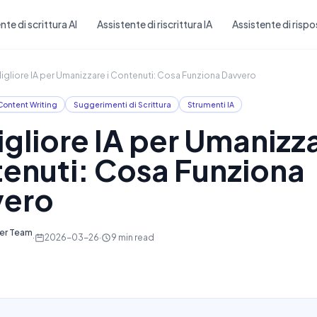
Skip to main content
nte di scrittura AI
Assistente di riscrittura IA
Assistente di rispo
Migliore IA per Umanizzare i Contenuti: Cosa Funziona Davvero
Content Writing
Suggerimenti di Scrittura
Strumenti IA
igliore IA per Umanizza
enuti: Cosa Funziona
vero
ter Team
·
2026-03-26
·
9
min read