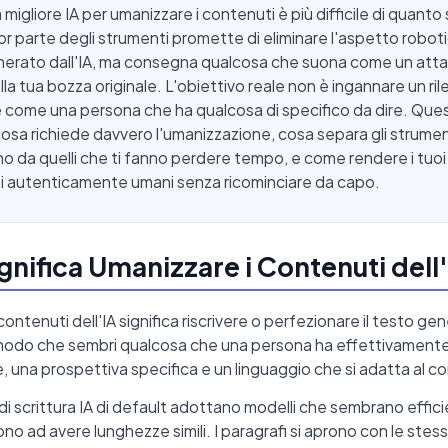
 migliore IA per umanizzare i contenuti è più difficile di quanto
r parte degli strumenti promette di eliminare l'aspetto roboti
nerato dall'IA, ma consegna qualcosa che suona come un atta
alla tua bozza originale. L'obiettivo reale non è ingannare un ri
e come una persona che ha qualcosa di specifico da dire. Que
cosa richiede davvero l'umanizzazione, cosa separa gli strume
o da quelli che ti fanno perdere tempo, e come rendere i tuoi
i autenticamente umani senza ricominciare da capo.
gnifica Umanizzare i Contenuti dell
ontenuti dell'IA significa riscrivere o perfezionare il testo ge
modo che sembri qualcosa che una persona ha effettivamente 
e, una prospettiva specifica e un linguaggio che si adatta al c
 di scrittura IA di default adottano modelli che sembrano effici
no ad avere lunghezze simili. I paragrafi si aprono con le stess