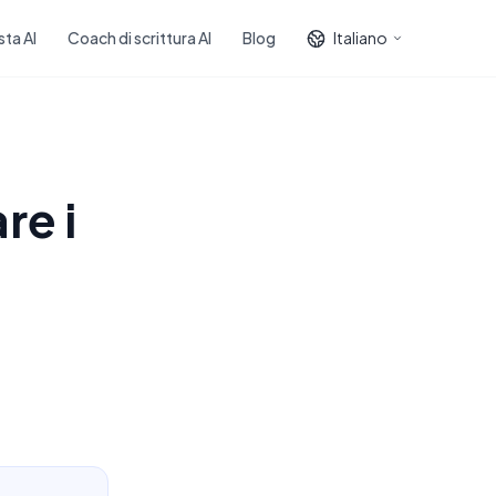
sta AI
Coach di scrittura AI
Blog
Italiano
re i