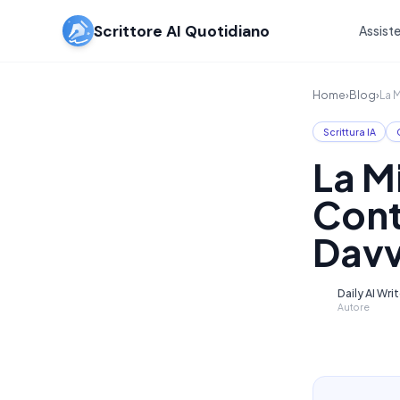
Scrittore AI Quotidiano
Assiste
Home
›
Blog
›
La 
Scrittura IA
La M
Cont
Dav
Daily AI Wri
D
Autore