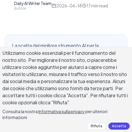
Daily AI Writer Team
D
2026-06-18
17
min read
Autore
La scelta del migliore strumento AI per la
Utilizziamo cookie essenziali per il funzionamento del
redazione di proposte dipende dal tipo di
nostro sito. Per migliorare il nostro sito, ci piacerebbe
proposte che scrivi e dal livello di controllo che
utilizzare cookie aggiuntivi per aiutarci a capire come i
desideri esercitare sull'output. Un designer
visitatori lo utilizzano, misurare il traffico verso il nostro sito
freelance che presenta un progetto di rebrand ha
dai social media e personalizzare la tua esperienza. Alcuni
esigenze diverse da quelle di un responsabile
dei cookie che utilizziamo sono forniti da terze parti. Per
vendite che invia un preventivo per servizi B2B o
accettare tutti i cookie clicca "Accetta". Per rifiutare tutti i
di un direttore no-profit che presenta una
cookie opzionali clicca "Rifiuta".
candidatura per finanziamenti federali. Questa
Consulta la nostra
Informativa sulla privacy
per ulteriori
guida copre i criteri che distinguono gli strumenti
informazioni
utili da quelli che producono solo filler dalla
Rifiuta
Accetta
sonorità elegante, esempi di prompt specifici per