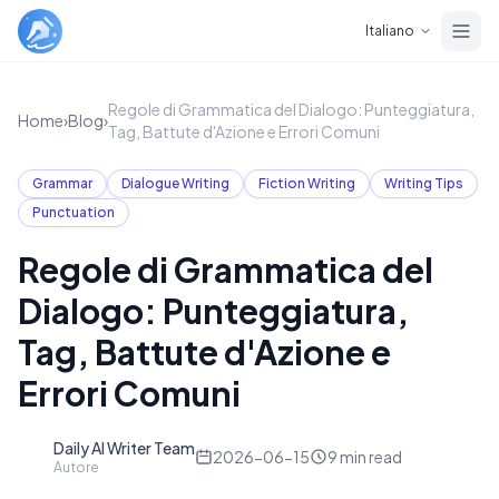
Skip to main content
Italiano
Regole di Grammatica del Dialogo: Punteggiatura,
Home
›
Blog
›
Tag, Battute d'Azione e Errori Comuni
Grammar
Dialogue Writing
Fiction Writing
Writing Tips
Punctuation
Regole di Grammatica del
Dialogo: Punteggiatura,
Tag, Battute d'Azione e
Errori Comuni
Daily AI Writer Team
D
2026-06-15
9
min read
Autore