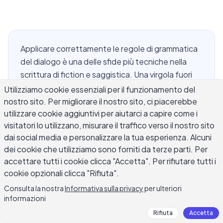
Applicare correttamente le regole di grammatica
del dialogo è una delle sfide più tecniche nella
scrittura di fiction e saggistica. Una virgola fuori
posto, una parola capitalizzata in modo errato
Utilizziamo cookie essenziali per il funzionamento del
dopo un tag di dialogo, o una battuta d'azione
nostro sito. Per migliorare il nostro sito, ci piacerebbe
utilizzare cookie aggiuntivi per aiutarci a capire come i
usata dove dovrebbe esserci un tag, può minare
visitatori lo utilizzano, misurare il traffico verso il nostro sito
silenziosamente una scena. Queste regole
dai social media e personalizzare la tua esperienza. Alcuni
governano come le parole pronunciate appaiono
dei cookie che utilizziamo sono forniti da terze parti. Per
sulla pagina: quale punteggiatura va dentro le
accettare tutti i cookie clicca "Accetta". Per rifiutare tutti i
virgolette, quando usare una virgola rispetto a un
cookie opzionali clicca "Rifiuta".
punto, come gestire il discorso interrotto e cosa
Consulta la nostra
Informativa sulla privacy
per ulteriori
succede quando un personaggio cita qualcun
informazioni
altro. La buona notizia è che la grammatica del
Rifiuta
Accetta
dialogo segue una serie coerente di modelli. Una