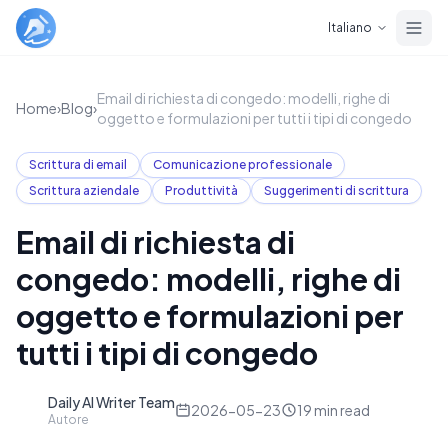
Skip to main content
Italiano
Email di richiesta di congedo: modelli, righe di
Home
›
Blog
›
oggetto e formulazioni per tutti i tipi di congedo
Scrittura di email
Comunicazione professionale
Scrittura aziendale
Produttività
Suggerimenti di scrittura
Email di richiesta di
congedo: modelli, righe di
oggetto e formulazioni per
tutti i tipi di congedo
Daily AI Writer Team
D
2026-05-23
19
min read
Autore