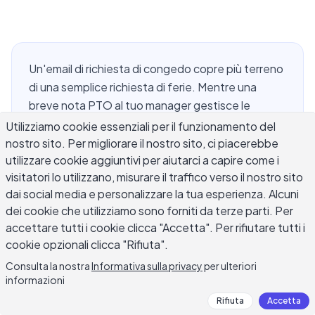
Un'email di richiesta di congedo copre più terreno
di una semplice richiesta di ferie. Mentre una
breve nota PTO al tuo manager gestisce le
vacanze o un giorno personale, un'email di
Utilizziamo cookie essenziali per il funzionamento del
richiesta di congedo potrebbe dover andare più
nostro sito. Per migliorare il nostro sito, ci piacerebbe
utilizzare cookie aggiuntivi per aiutarci a capire come i
lontano: alle risorse umane, attraverso una catena
visitatori lo utilizzano, misurare il traffico verso il nostro sito
di approvazione multifase, o insieme a
dai social media e personalizzare la tua esperienza. Alcuni
documentazione ufficiale. Che tu stia richiedendo
dei cookie che utilizziamo sono forniti da terze parti. Per
congedo annuale, congedo personale, congedo
accettare tutti i cookie clicca "Accetta". Per rifiutare tutti i
familiare, congedo non retribuito o congedo di
cookie opzionali clicca "Rifiuta".
emergenza, la formulazione giusta varia
Consulta la nostra
Informativa sulla privacy
per ulteriori
abbastanza tra i tipi di congedo che un singolo
informazioni
modello raramente si adatta a ogni situazione.
Rifiuta
Accetta
Questa guida copre la struttura, le righe di