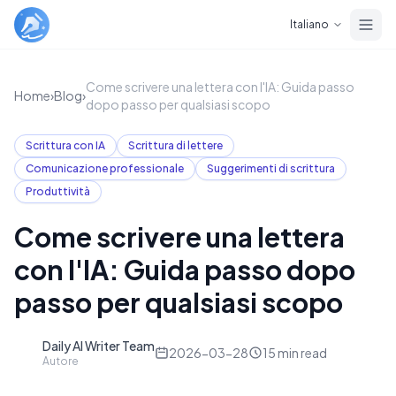
Skip to main content
Italiano
Come scrivere una lettera con l'IA: Guida passo
Home
›
Blog
›
dopo passo per qualsiasi scopo
Scrittura con IA
Scrittura di lettere
Comunicazione professionale
Suggerimenti di scrittura
Produttività
Come scrivere una lettera
con l'IA: Guida passo dopo
passo per qualsiasi scopo
Daily AI Writer Team
D
2026-03-28
15
min read
Autore