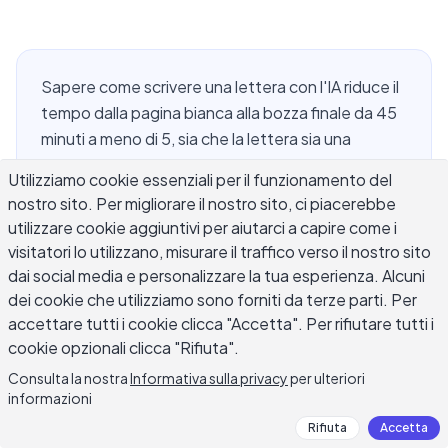
Sapere come scrivere una lettera con l'IA riduce il
tempo dalla pagina bianca alla bozza finale da 45
minuti a meno di 5, sia che la lettera sia una
dimissione formale, una lettera di presentazione,
Utilizziamo cookie essenziali per il funzionamento del
un reclamo commerciale o una nota personale al
nostro sito. Per migliorare il nostro sito, ci piacerebbe
proprietario. Il processo è più semplice di quanto
utilizzare cookie aggiuntivi per aiutarci a capire come i
la maggior parte delle persone si aspetti, ma il
visitatori lo utilizzano, misurare il traffico verso il nostro sito
divario di qualità tra una lettera ben elaborata con
dai social media e personalizzare la tua esperienza. Alcuni
IA e una generica è sostanziale. Questa guida
dei cookie che utilizziamo sono forniti da terze parti. Per
copre i passaggi esatti per scrivere una lettera
accettare tutti i cookie clicca "Accetta". Per rifiutare tutti i
con l'IA, quali informazioni l'IA ha bisogno, come
cookie opzionali clicca "Rifiuta".
gestire il tono e la voce, e cosa controllare prima
Consulta la nostra
Informativa sulla privacy
per ulteriori
di inviare. L'obiettivo è una lettera che sembra
informazioni
che l'abbia scritta tu.
Rifiuta
Accetta