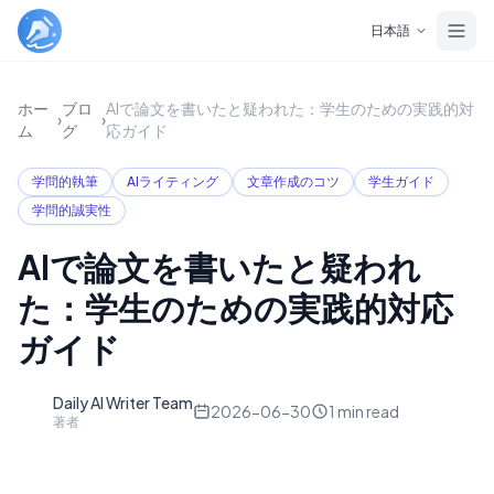
Skip to main content
日本語
ホー
ブロ
AIで論文を書いたと疑われた：学生のための実践的対
›
›
ム
グ
応ガイド
学問的執筆
AIライティング
文章作成のコツ
学生ガイド
学問的誠実性
AIで論文を書いたと疑われ
た：学生のための実践的対応
ガイド
Daily AI Writer Team
D
2026-06-30
1
min read
著者