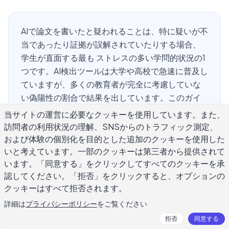
AIで論文を書いたと疑われることは、特に疑いが不
当であったり証拠が誤解されていたりする場合、
学生が直面する最も ストレスの多い学問的状況の1
つです。AI検出ツールは大学や高校で急速に普及し
ていますが、多くの教育者が完全に考慮していな
い偽陽性の割合で結果を出しています。このガイ
ドは既に自分の作品を提出した学生向けに書かれ
当サイトの運営に必要なクッキーを使用しています。また、
ています。疑い申し立てプロセスがどのような流
訪問者の利用状況の理解、SNSからのトラフィック測定、
れで進むのか、AI検出ツールで何が証明でき何が証
および体験の個別化を目的とした追加のクッキーを使用した
明できないのか、そして最も公正な審査の機会を
いと考えています。一部のクッキーは第三者から提供されて
います。「同意する」をクリックしてすべてのクッキーを承
得るためのステップについて説明します。
認してください。「拒否」をクリックすると、オプションの
クッキーはすべて拒否されます。
詳細は
プライバシーポリシー
をご覧ください
AIで論文を書いたと疑われた場合、
拒否
同意する
どのようなプロセスが始まるのか？