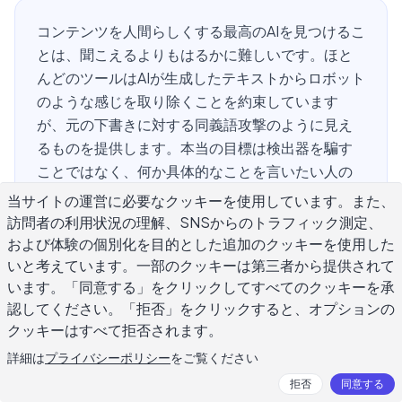
コンテンツを人間らしくする最高のAIを見つけるこ
とは、聞こえるよりもはるかに難しいです。ほと
んどのツールはAIが生成したテキストからロボット
のような感じを取り除くことを約束しています
が、元の下書きに対する同義語攻撃のように見え
るものを提供します。本当の目標は検出器を騙す
ことではなく、何か具体的なことを言いたい人の
ように書くことです。このガイドは、人間化が実
当サイトの運営に必要なクッキーを使用しています。また、
際に何を必要とするか、機能するツールと時間を
訪問者の利用状況の理解、SNSからのトラフィック測定、
浪費するツールを分ける理由、そして最初からや
および体験の個別化を目的とした追加のクッキーを使用した
り直さずにコンテンツを本当に人間らしく見せる
いと考えています。一部のクッキーは第三者から提供されて
います。「同意する」をクリックしてすべてのクッキーを承
方法を説明します。
認してください。「拒否」をクリックすると、オプションの
クッキーはすべて拒否されます。
詳細は
プライバシーポリシー
をご覧ください
AIコンテンツを人間らしくするとは
拒否
同意する
どういう意味ですか？