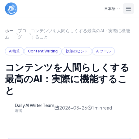
Skip to main content
日本語
ホー
ブロ
コンテンツを人間らしくする最高のAI：実際に機能
›
›
ム
グ
すること
AI執筆
Content Writing
執筆のヒント
AIツール
コンテンツを人間らしくする
最高のAI：実際に機能するこ
と
Daily AI Writer Team
D
2026-03-26
1
min read
著者