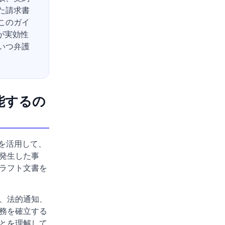
た請求書
このガイ
が実効性
いつ弁護
能するの
を活用して、
発生した事
ラフト文書を
、法的通知、
務を確立する
とを理解して