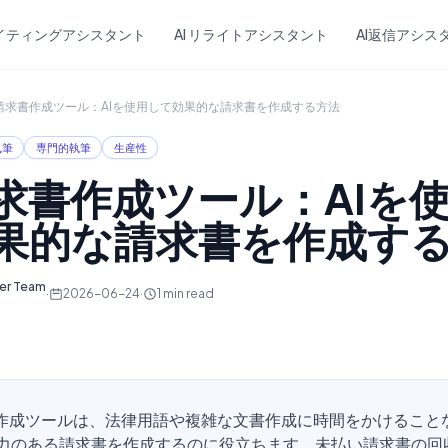
Skip to main content
ライティングアシスタント
AI リライトアシスタント
AI返信アシス
I請求書作成ツール：AIを使用して効果的な請求書を作成する方法
執筆
専門的執筆
生産性
請求書作成ツール：AIを
果的な請求書を作成す
ter Team
·
2026-06-24
·
1
min read
書作成ツールは、法律用語や複雑な文書作成に時間をかけること
力のある請求書を作成するのに役立ちます。未払い請求書の回