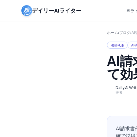
デイリーAIライター
AI
ホーム
›
ブログ
›
A
法務執筆
AI
AI
て効
Daily AI Wri
D
著者
AI請求
確で説得