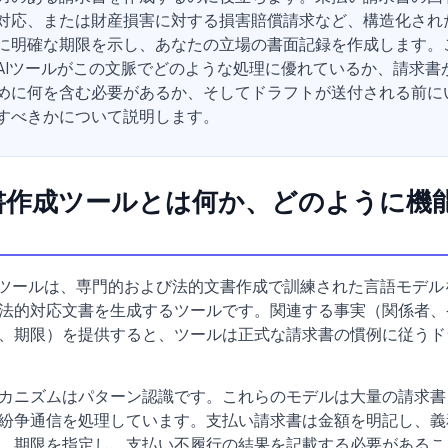
対応、または財産損害に対する損害賠償請求など、構造化され
に明確な期限を示し、あなたの立場の書面記録を作成します。
AIツールがこの文脈でどのような処理に優れているか、請求書
めに何を含む必要があるか、そしてドラフトが送付される前に
すべきかについて説明します。
求書作成ツールとは何か、どのように機
成ツールは、専門的および法的文書作成で訓練された言語モデル
法的対応文書を生成するツールです。関連する事実（関係者、
、期限）を提供すると、ツールは正式な請求書の慣例に従うド
カニズムはパターン認識です。これらのモデルは大量の請求書
紛争通信を処理しています。支払い請求書は金額を明記し、義
、期限を指定し、支払い不履行の結果を記載する必要があるこ