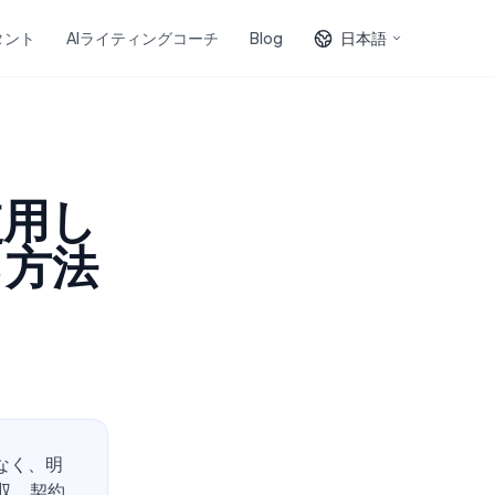
タント
AIライティングコーチ
Blog
日本語
使用し
る方法
なく、明
収、契約