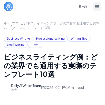
Skip to main content
日本語
ホー
ブロ
ビジネスライティング例：どの業界でも通用する実際
›
›
ム
グ
のテンプレート10選
Business Writing
Professional Writing
Writing Tips
Email Writing
生産性
ビジネスライティング例：ど
の業界でも通用する実際のテ
ンプレート10選
Daily AI Writer Team
D
2026-02-19
1
min read
著者