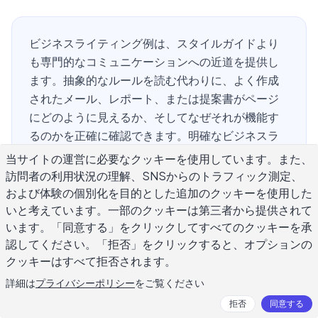
ビジネスライティング例は、スタイルガイドより
も専門的なコミュニケーションへの近道を提供し
ます。抽象的なルールを読む代わりに、よく作成
されたメール、レポート、または提案書がページ
にどのように見えるか、そしてなぜそれが機能す
るのかを正確に確認できます。明確なビジネスラ
イティングは時間を節約し、誤解を減らし、同僚
当サイトの運営に必要なクッキーを使用しています。また、
やクライアントがあなたの能力をどのように認識
訪問者の利用状況の理解、SNSからのトラフィック測定、
するかを形作ります。エグゼクティブサマリー、
および体験の個別化を目的とした追加のクッキーを使用した
プロジェクト更新、またはクライアント提案を書
いと考えています。一部のクッキーは第三者から提供されて
います。「同意する」をクリックしてすべてのクッキーを承
く場合でも、原則は一貫しています：直接的であ
認してください。「拒否」をクリックすると、オプションの
ること、具体的であること、読者の次のアクショ
クッキーはすべて拒否されます。
ンを明確にすることです。
詳細は
プライバシーポリシー
をご覧ください
拒否
同意する