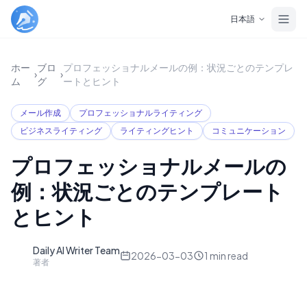
Skip to main content
日本語
ホー
ブロ
プロフェッショナルメールの例：状況ごとのテンプレ
›
›
ム
グ
ートとヒント
メール作成
プロフェッショナルライティング
ビジネスライティング
ライティングヒント
コミュニケーション
プロフェッショナルメールの
例：状況ごとのテンプレート
とヒント
Daily AI Writer Team
D
2026-03-03
1
min read
著者