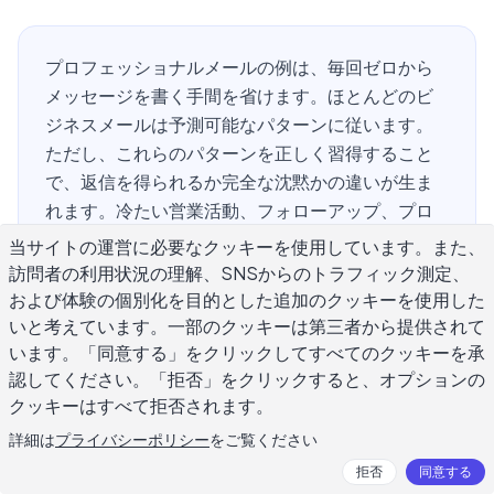
プロフェッショナルメールの例は、毎回ゼロから
メッセージを書く手間を省けます。ほとんどのビ
ジネスメールは予測可能なパターンに従います。
ただし、これらのパターンを正しく習得すること
で、返信を得られるか完全な沈黙かの違いが生ま
れます。冷たい営業活動、フォローアップ、プロ
ジェクト更新、またはマネージャーへのデリケー
当サイトの運営に必要なクッキーを使用しています。また、
トなメッセージを書く場合でも、使用する構造と
訪問者の利用状況の理解、SNSからのトラフィック測定、
トーンは、受信者があなたのコンテンツを読む前
および体験の個別化を目的とした追加のクッキーを使用した
にあなたの能力を示します。このガイドでは、実
いと考えています。一部のクッキーは第三者から提供されて
います。「同意する」をクリックしてすべてのクッキーを承
務的にプロフェッショナルメールを機能させるフ
認してください。「拒否」をクリックすると、オプションの
ォーマット、例、テクニックをカバーしていま
クッキーはすべて拒否されます。
す。
詳細は
プライバシーポリシー
をご覧ください
拒否
同意する