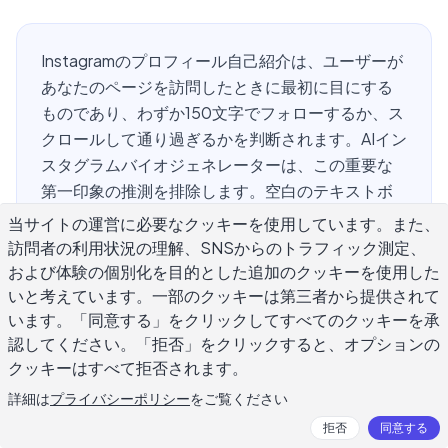
Instagramのプロフィール自己紹介は、ユーザーが
あなたのページを訪問したときに最初に目にする
ものであり、わずか150文字でフォローするか、ス
クロールして通り過ぎるかを判断されます。AIイン
スタグラムバイオジェネレーターは、この重要な
第一印象の推測を排除します。空白のテキストボ
ックスを見つめる代わりに、自分や自分のブラン
当サイトの運営に必要なクッキーを使用しています。また、
ドについて説明すると、AIは数秒で複数のバイオオ
訪問者の利用状況の理解、SNSからのトラフィック測定、
プションを作成します。小ビジネスを運営してい
および体験の個別化を目的とした追加のクッキーを使用した
ても、コンテンツを作成していても、または個人
いと考えています。一部のクッキーは第三者から提供されて
います。「同意する」をクリックしてすべてのクッキーを承
ブランドを構築していても、正しいバイオはプロ
認してください。「拒否」をクリックすると、オプションの
フィール訪問者を忠実なフォロワーに変えます。
クッキーはすべて拒否されます。
このガイドでは、実際に機能するプロフィール自
己紹介を書くためにAIをどのように使用するかにつ
詳細は
プライバシーポリシー
をご覧ください
いて説明します。
拒否
同意する