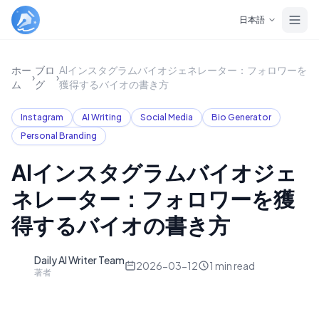
Skip to main content
日本語
ホー
ブロ
AIインスタグラムバイオジェネレーター：フォロワーを
›
›
ム
グ
獲得するバイオの書き方
Instagram
AI Writing
Social Media
Bio Generator
Personal Branding
AIインスタグラムバイオジェ
ネレーター：フォロワーを獲
得するバイオの書き方
Daily AI Writer Team
D
2026-03-12
1
min read
著者