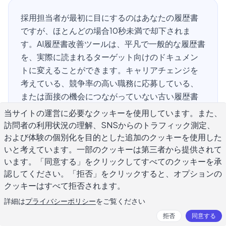
採用担当者が最初に目にするのはあなたの履歴書
ですが、ほとんどの場合10秒未満で却下されま
す。AI履歴書改善ツールは、平凡で一般的な履歴書
を、実際に読まれるターゲット向けのドキュメン
トに変えることができます。キャリアチェンジを
考えている、競争率の高い職務に応募している、
または面接の機会につながっていない古い履歴書
を更新している場合、AIツールは弱い表現を修正
当サイトの運営に必要なクッキーを使用しています。また、
し、インパクトを強調し、特定の職務記述書に合
訪問者の利用状況の理解、SNSからのトラフィック測定、
わせて履歴書をカスタマイズするのに役立ちま
および体験の個別化を目的とした追加のクッキーを使用した
す。このガイドでは、AI履歴書改善ツールを使用し
いと考えています。一部のクッキーは第三者から提供されて
います。「同意する」をクリックしてすべてのクッキーを承
て、コールバックの可能性を高める方法について
認してください。「拒否」をクリックすると、オプションの
詳しく説明します。
クッキーはすべて拒否されます。
詳細は
プライバシーポリシー
をご覧ください
AI履歴書改善ツールとは？
拒否
同意する