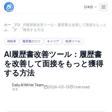
Skip to main content
日本語
ホー
ブロ
AI履歴書改善ツール：履歴書を改善して面接をもっと
›
›
ム
グ
獲得する方法
AI執筆
履歴書のコツ
キャリア
執筆ツール
AI履歴書改善ツール：履歴書
を改善して面接をもっと獲得
する方法
Daily AI Writer Team
D
2026-03-15
1
min read
著者