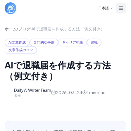
Skip to main content
日本語
ホーム
›
ブログ
›
AIで退職届を作成する方法（例文付き）
AI文章作成
専門的な手紙
キャリア執筆
退職
文章作成のコツ
AIで退職届を作成する方法
（例文付き）
Daily AI Writer Team
D
2026-03-24
1
min read
著者