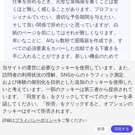
仕事を辞めるとき、完璧な退職届を書くことは驚
くほど難しく感じることがあります。プロフェッ
ショナルでいたい、適切な予告期間を与えたい、
そして良い関係で辞めたいと思っていますが、白
紙のページを前にしてはそれが難しくなります。
幸いなことに、AIなら数秒で退職届を作成でき、す
べての必須要素をカバーした信頼できる下書きを
手に入れることができます。新しい機会のためで
あれ、個人的な理由であれ、困難な職場環境であ
当サイトの運営に必要なクッキーを使用しています。また、
れ、このガイドは、その状況に配慮したAI作成の退
訪問者の利用状況の理解、SNSからのトラフィック測定、
職届をどのように活用するかについて説明してい
および体験の個別化を目的とした追加のクッキーを使用した
ます。
いと考えています。一部のクッキーは第三者から提供されて
います。「同意する」をクリックしてすべてのクッキーを承
認してください。「拒否」をクリックすると、オプションの
クッキーはすべて拒否されます。
退職届に含めるべきこと
詳細は
プライバシーポリシー
をご覧ください
拒否
同意する
AIに退職届を書かせる前に、すべての優れた退職届に含ま